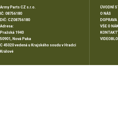
Army Parts CZ s.r.o.
ÚVODNÍ 
IČ: 08756180
O NÁS
DIČ: CZ08756180
DOPRAVA
Adresa:
VŠE O NÁ
Pražská 1940
KONTAKT
50901, Nová Paka
VIDEOBL
C 45020 vedená u Krajského soudu v Hradci
Králové