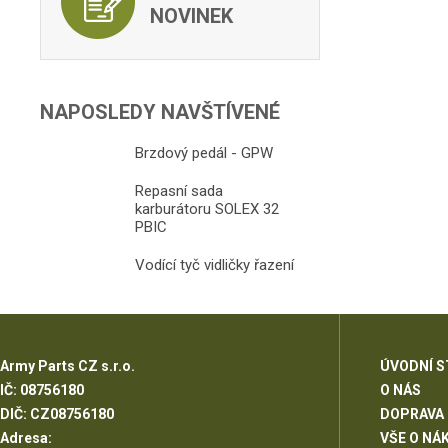
NOVINEK
NAPOSLEDY NAVŠTÍVENÉ
Brzdový pedál - GPW
Repasní sada
karburátoru SOLEX 32
PBIC
Vodící tyč vidličky řazení
Army Parts CZ s.r.o.
ÚVODNÍ 
IČ: 08756180
O NÁS
DIČ: CZ08756180
DOPRAVA
Adresa:
VŠE O NÁ