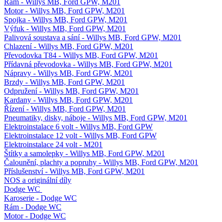
Rám - Willys MB, Ford GPW, M201
Motor - Willys MB, Ford GPW, M201
Spojka - Willys MB, Ford GPW, M201
Výfuk - Willys MB, Ford GPW, M201
Palivová soustava a sání - Willys MB, Ford GPW, M201
Chlazení - Willys MB, Ford GPW, M201
Převodovka T84 - Willys MB, Ford GPW, M201
Přídavná převodovka - Willys MB, Ford GPW, M201
Nápravy - Willys MB, Ford GPW, M201
Brzdy - Willys MB, Ford GPW, M201
Odpružení - Willys MB, Ford GPW, M201
Kardany - Willys MB, Ford GPW, M201
Řízení - Willys MB, Ford GPW, M201
Pneumatiky, disky, náboje - Willys MB, Ford GPW, M201
Elektroinstalace 6 volt - Willys MB, Ford GPW
Elektroinstalace 12 volt - Willys MB, Ford GPW
Elektroinstalace 24 volt - M201
Štítky a samolepky - Willys MB, Ford GPW, M201
Čalounění, plachty a popruhy - Willys MB, Ford GPW, M201
Příslušenství - Willys MB, Ford GPW, M201
NOS a originální díly
Dodge WC
Karoserie - Dodge WC
Rám - Dodge WC
Motor - Dodge WC