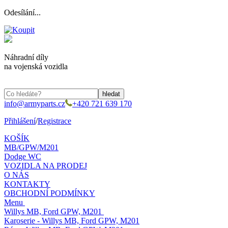
Odesílání...
Náhradní díly
na vojenská vozidla
info@armyparts.cz
+420 721 639 170
Přihlášení
/
Registrace
KOŠÍK
MB/GPW/M201
Dodge WC
VOZIDLA NA PRODEJ
O NÁS
KONTAKTY
OBCHODNÍ PODMÍNKY
Menu
Willys MB, Ford GPW, M201
Karoserie - Willys MB, Ford GPW, M201