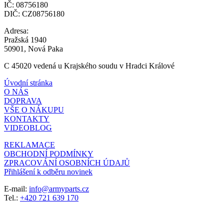
IČ: 08756180
DIČ: CZ08756180
Adresa:
Pražská 1940
50901, Nová Paka
C 45020 vedená u Krajského soudu v Hradci Králové
Úvodní stránka
O NÁS
DOPRAVA
VŠE O NÁKUPU
KONTAKTY
VIDEOBLOG
REKLAMACE
OBCHODNÍ PODMÍNKY
ZPRACOVÁNÍ OSOBNÍCH ÚDAJŮ
Přihlášení k odběru novinek
E-mail:
info@armyparts.cz
Tel.:
+420 721 639 170