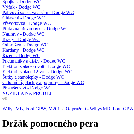
Spojka - Dodge WC
Výfuk - Dodge WC
Palivová soustava a sání - Dodge WC
Chlazení - Dodge WC
Převodovka - Dodge WC
Přídavná převodovka - Dodge WC
Nápravy - Dodge WC
Brzdy - Dodge WC
Odpružení - Dodge WC
Kardany - Dodge WC
Řízení - Dodge WC
Pneumatiky a disky - Dodge WC
Elektroinstalace 6 volt - Dodge WC
Elektroinstalace 12 volt - Dodge WC
Štítky a samolepky - Dodge WC
Čalounění, plachty a popruhy - Dodge WC
Příslušenství - Dodge WC
VOZIDLA NA PRODEJ
Willys MB, Ford GPW, M201
/
Odpružení - Willys MB, Ford GPW
Držák pomocného pera