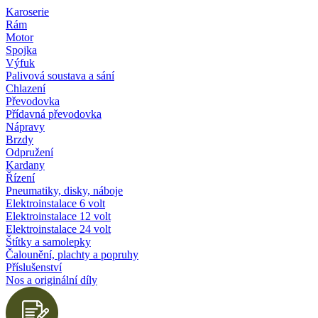
Karoserie
Rám
Motor
Spojka
Výfuk
Palivová soustava a sání
Chlazení
Převodovka
Přídavná převodovka
Nápravy
Brzdy
Odpružení
Kardany
Řízení
Pneumatiky, disky, náboje
Elektroinstalace 6 volt
Elektroinstalace 12 volt
Elektroinstalace 24 volt
Štítky a samolepky
Čalounění, plachty a popruhy
Příslušenství
Nos a originální díly