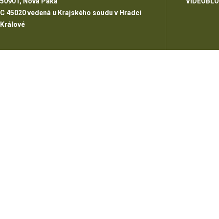
50901, Nová Paka
VIDEOBL
C 45020 vedená u Krajského soudu v Hradci
Králové