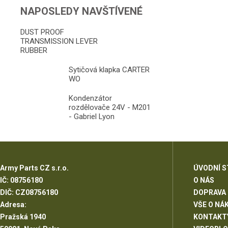
NAPOSLEDY NAVŠTÍVENÉ
DUST PROOF
TRANSMISSION LEVER
RUBBER
Sytičová klapka CARTER
WO
Kondenzátor
rozdělovače 24V - M201
- Gabriel Lyon
Army Parts CZ s.r.o.
ÚVODNÍ 
IČ: 08756180
O NÁS
DIČ: CZ08756180
DOPRAVA
Adresa:
VŠE O NÁ
Pražská 1940
KONTAKT