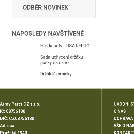
ODBĚR NOVINEK
NAPOSLEDY NAVŠTÍVENÉ
Hák kapoty - USA REPRO
Sada uchycení držáku
pušky na okno
Držák lékárničky
Army Parts CZ s.r.o.
ÚVODNÍ 
IČ: 08756180
O NÁS
DIČ: CZ08756180
DOPRAVA
Adresa:
VŠE O NÁ
Pražská 1940
KONTAKT