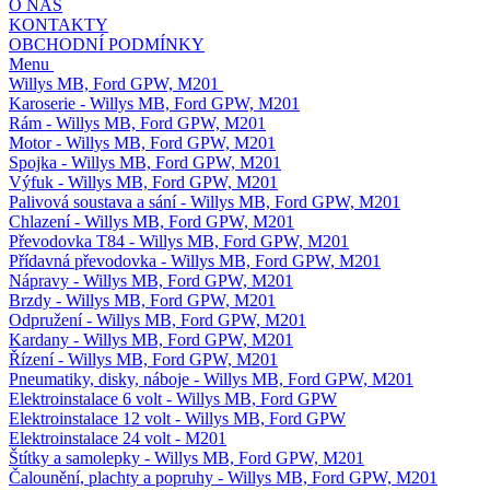
O NÁS
KONTAKTY
OBCHODNÍ PODMÍNKY
Menu
Willys MB, Ford GPW, M201
Karoserie - Willys MB, Ford GPW, M201
Rám - Willys MB, Ford GPW, M201
Motor - Willys MB, Ford GPW, M201
Spojka - Willys MB, Ford GPW, M201
Výfuk - Willys MB, Ford GPW, M201
Palivová soustava a sání - Willys MB, Ford GPW, M201
Chlazení - Willys MB, Ford GPW, M201
Převodovka T84 - Willys MB, Ford GPW, M201
Přídavná převodovka - Willys MB, Ford GPW, M201
Nápravy - Willys MB, Ford GPW, M201
Brzdy - Willys MB, Ford GPW, M201
Odpružení - Willys MB, Ford GPW, M201
Kardany - Willys MB, Ford GPW, M201
Řízení - Willys MB, Ford GPW, M201
Pneumatiky, disky, náboje - Willys MB, Ford GPW, M201
Elektroinstalace 6 volt - Willys MB, Ford GPW
Elektroinstalace 12 volt - Willys MB, Ford GPW
Elektroinstalace 24 volt - M201
Štítky a samolepky - Willys MB, Ford GPW, M201
Čalounění, plachty a popruhy - Willys MB, Ford GPW, M201