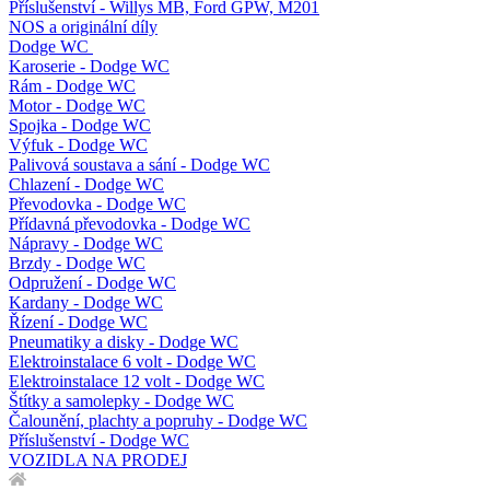
Příslušenství - Willys MB, Ford GPW, M201
NOS a originální díly
Dodge WC
Karoserie - Dodge WC
Rám - Dodge WC
Motor - Dodge WC
Spojka - Dodge WC
Výfuk - Dodge WC
Palivová soustava a sání - Dodge WC
Chlazení - Dodge WC
Převodovka - Dodge WC
Přídavná převodovka - Dodge WC
Nápravy - Dodge WC
Brzdy - Dodge WC
Odpružení - Dodge WC
Kardany - Dodge WC
Řízení - Dodge WC
Pneumatiky a disky - Dodge WC
Elektroinstalace 6 volt - Dodge WC
Elektroinstalace 12 volt - Dodge WC
Štítky a samolepky - Dodge WC
Čalounění, plachty a popruhy - Dodge WC
Příslušenství - Dodge WC
VOZIDLA NA PRODEJ