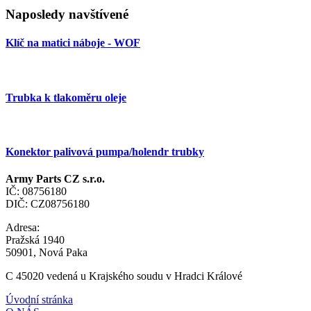
Naposledy navštívené
Klíč na matici náboje - WOF
Trubka k tlakoměru oleje
Konektor palivová pumpa/holendr trubky
Army Parts CZ s.r.o.
IČ: 08756180
DIČ: CZ08756180
Adresa:
Pražská 1940
50901, Nová Paka
C 45020 vedená u Krajského soudu v Hradci Králové
Úvodní stránka