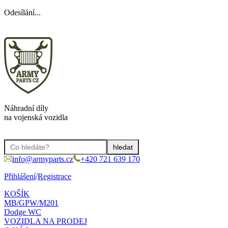
Odesílání...
Náhradní díly
na vojenská vozidla
info@armyparts.cz
+420 721 639 170
Přihlášení
/
Registrace
KOŠÍK
MB/GPW/M201
Dodge WC
VOZIDLA NA PRODEJ