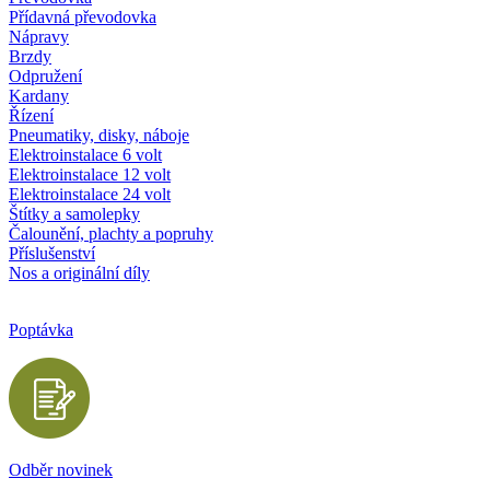
Přídavná převodovka
Nápravy
Brzdy
Odpružení
Kardany
Řízení
Pneumatiky, disky, náboje
Elektroinstalace 6 volt
Elektroinstalace 12 volt
Elektroinstalace 24 volt
Štítky a samolepky
Čalounění, plachty a popruhy
Příslušenství
Nos a originální díly
Poptávka
Odběr novinek