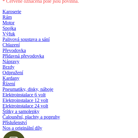
* Červeně označená pole jsou povinná.
Karoserie
Rám
Motor
Spojka
Výfuk
Palivová soustava a sání
Chlazení
Převodovka
Přídavná převodovka
Nápravy
Brzdy
Odpružení
Kardany
Řízení
Pneumatiky, disky, náboje
Elektroinstalace 6 volt
Elektroinstalace 12 volt
Elektroinstalace 24 volt
Štítky a samolepky
Čalounění, plachty a popruhy
Příslušenství
Nos a originální díly