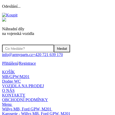
Odesílání...
Náhradní díly
na vojenská vozidla
info@armyparts.cz
+420 721 639 170
Přihlášení
/
Registrace
KOŠÍK
MB/GPW/M201
Dodge WC
VOZIDLA NA PRODEJ
O NÁS
KONTAKTY
OBCHODNÍ PODMÍNKY
Menu
Willys MB, Ford GPW, M201
Karoserie - Willys MB, Ford GPW, M201