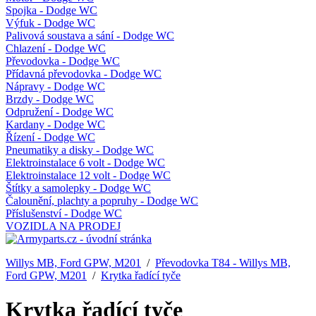
Spojka - Dodge WC
Výfuk - Dodge WC
Palivová soustava a sání - Dodge WC
Chlazení - Dodge WC
Převodovka - Dodge WC
Přídavná převodovka - Dodge WC
Nápravy - Dodge WC
Brzdy - Dodge WC
Odpružení - Dodge WC
Kardany - Dodge WC
Řízení - Dodge WC
Pneumatiky a disky - Dodge WC
Elektroinstalace 6 volt - Dodge WC
Elektroinstalace 12 volt - Dodge WC
Štítky a samolepky - Dodge WC
Čalounění, plachty a popruhy - Dodge WC
Příslušenství - Dodge WC
VOZIDLA NA PRODEJ
Willys MB, Ford GPW, M201
/
Převodovka T84 - Willys MB,
Ford GPW, M201
/
Krytka řadící tyče
Krytka řadící tyče