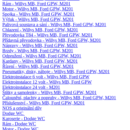
Rám - Willys MB, Ford GPW, M201
Motor - Willys MB, Ford GPW, M201
Spojka - Willys MB, Ford GPW, M201
Výfuk - Willys MB, Ford GPW, M201
Palivová soustava a sání - Willys MB, Ford GPW, M201
Chlazení - Willys MB, Ford GPW, M201
Převodovka T84 - Willys MB, Ford GPW, M201
Přídavná převodovka - Willys MB, Ford GPW, M201
Nápravy - Willys MB, Ford GPW, M201
Brzdy - Willys MB, Ford GPW, M201
Odpružení - Willys MB, Ford GPW, M201
Kardany - Willys MB, Ford GPW, M201
Řízení - Willys MB, Ford GPW, M201
Pneumatiky, disky, náboje - Willys MB, Ford GPW, M201
Elektroinstalace 6 volt - Willys MB, Ford GPW
Elektroinstalace 12 volt - Willys MB, Ford GPW
Elektroinstalace 24 volt - M201
Štítky a samolepky - Willys MB, Ford GPW, M201
Čalounění, plachty a popruhy - Willys MB, Ford GPW, M201
Příslušenství - Willys MB, Ford GPW, M201
NOS a originální díly
Dodge WC
Karoserie - Dodge WC
Rám - Dodge WC
Motor - Dodge WC