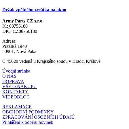
Držák zpětného zrcátka na okno
Army Parts CZ s.r.o.
IČ: 08756180
DIČ: CZ08756180
Adresa:
Pražská 1940
50901, Nová Paka
C 45020 vedená u Krajského soudu v Hradci Králové
Úvodní stránka
O NÁS
DOPRAVA
VŠE O NÁKUPU
KONTAKTY
VIDEOBLOG
REKLAMACE
OBCHODNÍ PODMÍNKY
ZPRACOVÁNÍ OSOBNÍCH ÚDAJŮ
Přihlášení k odběru novinek