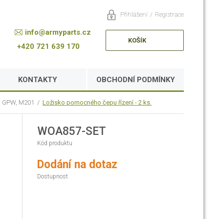
Přihlášení
/
Registrace
info@armyparts.cz
KOŠÍK
+420 721 639 170
KONTAKTY
OBCHODNÍ PODMÍNKY
rd GPW, M201
/
Ložisko pomocného čepu řízení - 2 ks.
WOA857-SET
Kód produktu
Dodání na dotaz
Dostupnost