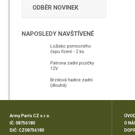
ODBĚR NOVINEK
NAPOSLEDY NAVŠTÍVENÉ
Ložisko pomocného
čepu řízení - 2 ks.
Patrona zadní pozičky
12V
Brzdová hadice zadní
(dlouhá)
Army Parts CZ s.r.o.
ÚVOD
IČ: 08756180
O NÁ
DIČ: CZ08756180
DOP