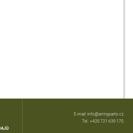
E-mail:
info@armyparts.cz
Tel.:
+420 721 639 170
DAJŮ