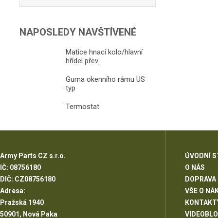
NAPOSLEDY NAVŠTÍVENÉ
Matice hnací kolo/hlavní
hřídel přev.
Guma okenního rámu US
typ
Termostat
Army Parts CZ s.r.o.
ÚVODNÍ 
IČ: 08756180
O NÁS
DIČ: CZ08756180
DOPRAVA
Adresa:
VŠE O NÁ
Pražská 1940
KONTAKT
50901, Nová Paka
VIDEOBL