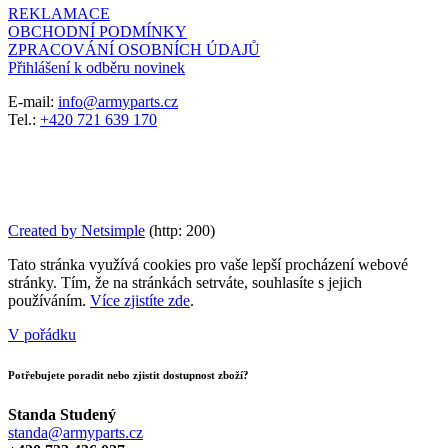
REKLAMACE
OBCHODNÍ PODMÍNKY
ZPRACOVÁNÍ OSOBNÍCH ÚDAJŮ
Přihlášení k odběru novinek
E-mail:
info@armyparts.cz
Tel.:
+420 721 639 170
Created by Netsimple
(http: 200)
Tato stránka využívá cookies pro vaše lepší procházení webové
stránky. Tím, že na stránkách setrváte, souhlasíte s jejich
používáním.
Více zjistíte zde
.
V pořádku
Potřebujete poradit nebo zjistit dostupnost zboží?
Standa Studený
standa@armyparts.cz