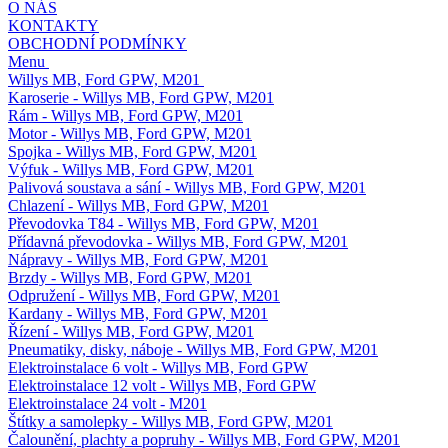
O NÁS
KONTAKTY
OBCHODNÍ PODMÍNKY
Menu
Willys MB, Ford GPW, M201
Karoserie - Willys MB, Ford GPW, M201
Rám - Willys MB, Ford GPW, M201
Motor - Willys MB, Ford GPW, M201
Spojka - Willys MB, Ford GPW, M201
Výfuk - Willys MB, Ford GPW, M201
Palivová soustava a sání - Willys MB, Ford GPW, M201
Chlazení - Willys MB, Ford GPW, M201
Převodovka T84 - Willys MB, Ford GPW, M201
Přídavná převodovka - Willys MB, Ford GPW, M201
Nápravy - Willys MB, Ford GPW, M201
Brzdy - Willys MB, Ford GPW, M201
Odpružení - Willys MB, Ford GPW, M201
Kardany - Willys MB, Ford GPW, M201
Řízení - Willys MB, Ford GPW, M201
Pneumatiky, disky, náboje - Willys MB, Ford GPW, M201
Elektroinstalace 6 volt - Willys MB, Ford GPW
Elektroinstalace 12 volt - Willys MB, Ford GPW
Elektroinstalace 24 volt - M201
Štítky a samolepky - Willys MB, Ford GPW, M201
Čalounění, plachty a popruhy - Willys MB, Ford GPW, M201