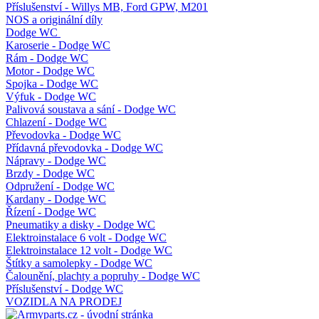
Příslušenství - Willys MB, Ford GPW, M201
NOS a originální díly
Dodge WC
Karoserie - Dodge WC
Rám - Dodge WC
Motor - Dodge WC
Spojka - Dodge WC
Výfuk - Dodge WC
Palivová soustava a sání - Dodge WC
Chlazení - Dodge WC
Převodovka - Dodge WC
Přídavná převodovka - Dodge WC
Nápravy - Dodge WC
Brzdy - Dodge WC
Odpružení - Dodge WC
Kardany - Dodge WC
Řízení - Dodge WC
Pneumatiky a disky - Dodge WC
Elektroinstalace 6 volt - Dodge WC
Elektroinstalace 12 volt - Dodge WC
Štítky a samolepky - Dodge WC
Čalounění, plachty a popruhy - Dodge WC
Příslušenství - Dodge WC
VOZIDLA NA PRODEJ