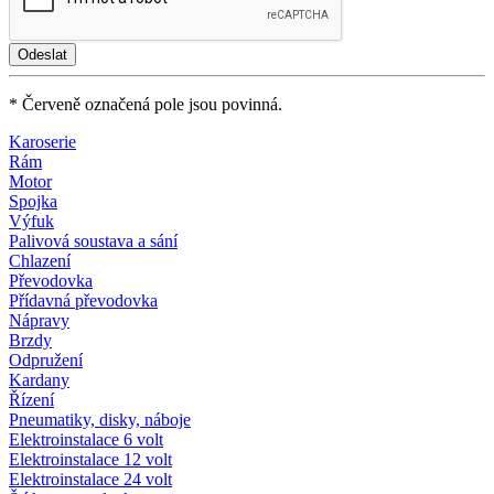
* Červeně označená pole jsou povinná.
Karoserie
Rám
Motor
Spojka
Výfuk
Palivová soustava a sání
Chlazení
Převodovka
Přídavná převodovka
Nápravy
Brzdy
Odpružení
Kardany
Řízení
Pneumatiky, disky, náboje
Elektroinstalace 6 volt
Elektroinstalace 12 volt
Elektroinstalace 24 volt