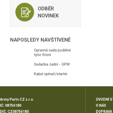
ODBĚR
NOVINEK
NAPOSLEDY NAVŠTÍVENÉ
Opravná sada podélné
tyče řízení
Sedačka zadní - GPW
Kabel spínač/startér
Army Parts CZ s.r.o.
ÚVODNÍ 
IČ: 08756180
O NÁS
DIČ: CZ08756180
DOPRAVA