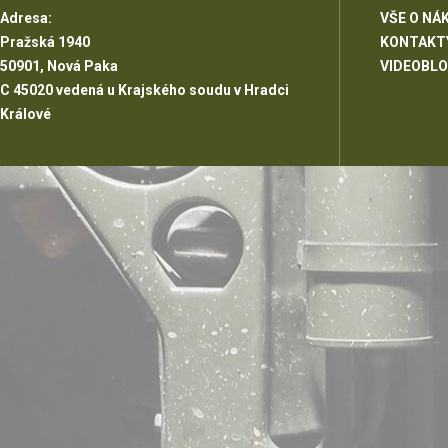
Adresa:
VŠE O NÁ
Pražská 1940
KONTAKT
50901, Nová Paka
VIDEOBL
C 45020 vedená u Krajského soudu v Hradci
Králové