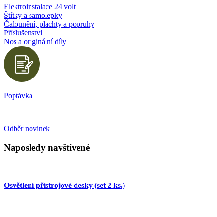
Elektroinstalace 24 volt
Štítky a samolepky
Čalounění, plachty a popruhy
Příslušenství
Nos a originální díly
Poptávka
Odběr novinek
Naposledy navštívené
Osvětlení přístrojové desky (set 2 ks.)