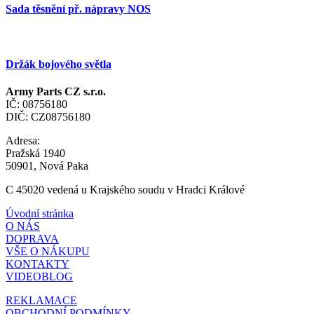
Sada těsnění př. nápravy NOS
Držák bojového světla
Army Parts CZ s.r.o.
IČ: 08756180
DIČ: CZ08756180
Adresa:
Pražská 1940
50901, Nová Paka
C 45020 vedená u Krajského soudu v Hradci Králové
Úvodní stránka
O NÁS
DOPRAVA
VŠE O NÁKUPU
KONTAKTY
VIDEOBLOG
REKLAMACE
OBCHODNÍ PODMÍNKY