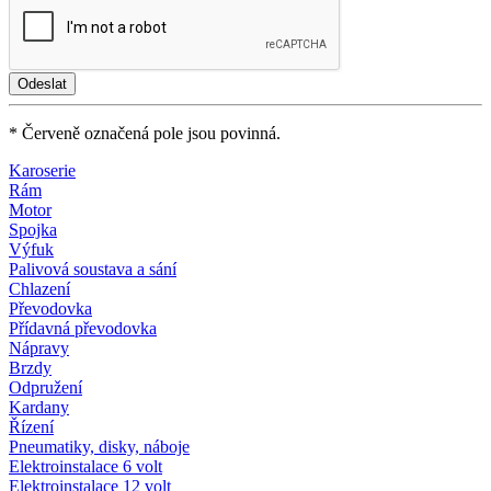
* Červeně označená pole jsou povinná.
Karoserie
Rám
Motor
Spojka
Výfuk
Palivová soustava a sání
Chlazení
Převodovka
Přídavná převodovka
Nápravy
Brzdy
Odpružení
Kardany
Řízení
Pneumatiky, disky, náboje
Elektroinstalace 6 volt
Elektroinstalace 12 volt