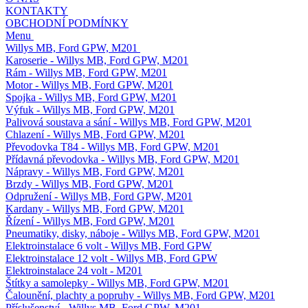
KONTAKTY
OBCHODNÍ PODMÍNKY
Menu
Willys MB, Ford GPW, M201
Karoserie - Willys MB, Ford GPW, M201
Rám - Willys MB, Ford GPW, M201
Motor - Willys MB, Ford GPW, M201
Spojka - Willys MB, Ford GPW, M201
Výfuk - Willys MB, Ford GPW, M201
Palivová soustava a sání - Willys MB, Ford GPW, M201
Chlazení - Willys MB, Ford GPW, M201
Převodovka T84 - Willys MB, Ford GPW, M201
Přídavná převodovka - Willys MB, Ford GPW, M201
Nápravy - Willys MB, Ford GPW, M201
Brzdy - Willys MB, Ford GPW, M201
Odpružení - Willys MB, Ford GPW, M201
Kardany - Willys MB, Ford GPW, M201
Řízení - Willys MB, Ford GPW, M201
Pneumatiky, disky, náboje - Willys MB, Ford GPW, M201
Elektroinstalace 6 volt - Willys MB, Ford GPW
Elektroinstalace 12 volt - Willys MB, Ford GPW
Elektroinstalace 24 volt - M201
Štítky a samolepky - Willys MB, Ford GPW, M201
Čalounění, plachty a popruhy - Willys MB, Ford GPW, M201
Příslušenství - Willys MB, Ford GPW, M201