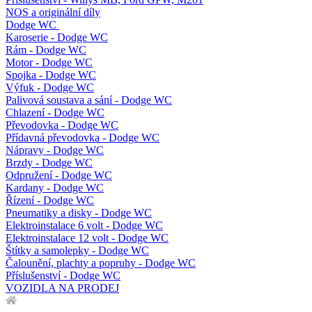
NOS a originální díly
Dodge WC
Karoserie - Dodge WC
Rám - Dodge WC
Motor - Dodge WC
Spojka - Dodge WC
Výfuk - Dodge WC
Palivová soustava a sání - Dodge WC
Chlazení - Dodge WC
Převodovka - Dodge WC
Přídavná převodovka - Dodge WC
Nápravy - Dodge WC
Brzdy - Dodge WC
Odpružení - Dodge WC
Kardany - Dodge WC
Řízení - Dodge WC
Pneumatiky a disky - Dodge WC
Elektroinstalace 6 volt - Dodge WC
Elektroinstalace 12 volt - Dodge WC
Štítky a samolepky - Dodge WC
Čalounění, plachty a popruhy - Dodge WC
Příslušenství - Dodge WC
VOZIDLA NA PRODEJ