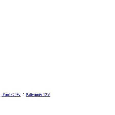
MB, Ford GPW
/
Palivoměr 12V