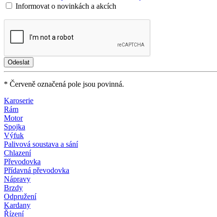
Informovat o novinkách a akcích
* Červeně označená pole jsou povinná.
Karoserie
Rám
Motor
Spojka
Výfuk
Palivová soustava a sání
Chlazení
Převodovka
Přídavná převodovka
Nápravy
Brzdy
Odpružení
Kardany
Řízení