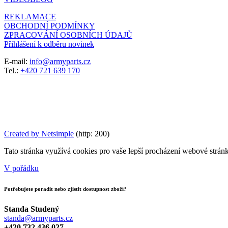
REKLAMACE
OBCHODNÍ PODMÍNKY
ZPRACOVÁNÍ OSOBNÍCH ÚDAJŮ
Přihlášení k odběru novinek
E-mail:
info@armyparts.cz
Tel.:
+420 721 639 170
Created by Netsimple
(http: 200)
Tato stránka využívá cookies pro vaše lepší procházení webové stránky
V pořádku
Potřebujete poradit nebo zjistit dostupnost zboží?
Standa Studený
standa@armyparts.cz
+420 732 436 027