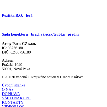
Pozička B.O. - levá
Sada konektoru - brzd. váleček/trubka - přední
Army Parts CZ s.r.o.
IČ: 08756180
DIČ: CZ08756180
Adresa:
Pražská 1940
50901, Nová Paka
C 45020 vedená u Krajského soudu v Hradci Králové
Úvodní stránka
O NÁS
DOPRAVA
VŠE O NÁKUPU
KONTAKTY
VIDEOBLOG