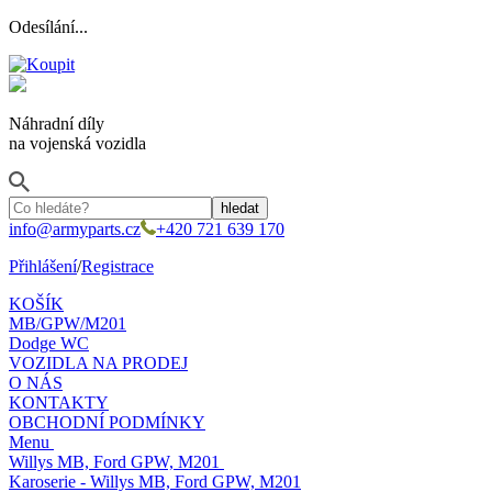
Odesílání...
Náhradní díly
na vojenská vozidla
info@armyparts.cz
+420 721 639 170
Přihlášení
/
Registrace
KOŠÍK
MB/GPW/M201
Dodge WC
VOZIDLA NA PRODEJ
O NÁS
KONTAKTY
OBCHODNÍ PODMÍNKY
Menu
Willys MB, Ford GPW, M201
Karoserie - Willys MB, Ford GPW, M201