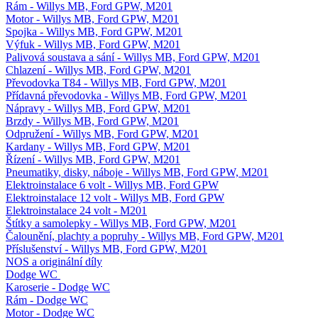
Rám - Willys MB, Ford GPW, M201
Motor - Willys MB, Ford GPW, M201
Spojka - Willys MB, Ford GPW, M201
Výfuk - Willys MB, Ford GPW, M201
Palivová soustava a sání - Willys MB, Ford GPW, M201
Chlazení - Willys MB, Ford GPW, M201
Převodovka T84 - Willys MB, Ford GPW, M201
Přídavná převodovka - Willys MB, Ford GPW, M201
Nápravy - Willys MB, Ford GPW, M201
Brzdy - Willys MB, Ford GPW, M201
Odpružení - Willys MB, Ford GPW, M201
Kardany - Willys MB, Ford GPW, M201
Řízení - Willys MB, Ford GPW, M201
Pneumatiky, disky, náboje - Willys MB, Ford GPW, M201
Elektroinstalace 6 volt - Willys MB, Ford GPW
Elektroinstalace 12 volt - Willys MB, Ford GPW
Elektroinstalace 24 volt - M201
Štítky a samolepky - Willys MB, Ford GPW, M201
Čalounění, plachty a popruhy - Willys MB, Ford GPW, M201
Příslušenství - Willys MB, Ford GPW, M201
NOS a originální díly
Dodge WC
Karoserie - Dodge WC
Rám - Dodge WC
Motor - Dodge WC