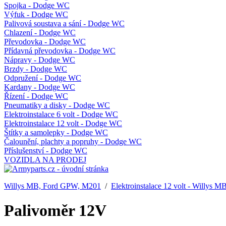
Spojka - Dodge WC
Výfuk - Dodge WC
Palivová soustava a sání - Dodge WC
Chlazení - Dodge WC
Převodovka - Dodge WC
Přídavná převodovka - Dodge WC
Nápravy - Dodge WC
Brzdy - Dodge WC
Odpružení - Dodge WC
Kardany - Dodge WC
Řízení - Dodge WC
Pneumatiky a disky - Dodge WC
Elektroinstalace 6 volt - Dodge WC
Elektroinstalace 12 volt - Dodge WC
Štítky a samolepky - Dodge WC
Čalounění, plachty a popruhy - Dodge WC
Příslušenství - Dodge WC
VOZIDLA NA PRODEJ
Willys MB, Ford GPW, M201
/
Elektroinstalace 12 volt - Willys 
Palivoměr 12V