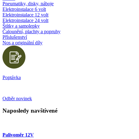
Pneumatiky, disky, náboje
Elektroinstalace 6 volt
Elektroinstalace 12 volt
Elektroinstalace 24 volt
Štítky a samolepky
Čalounění, plachty a popruhy
Příslušenství
Nos a originální díly
Poptávka
Odběr novinek
Naposledy navštívené
Palivoměr 12V