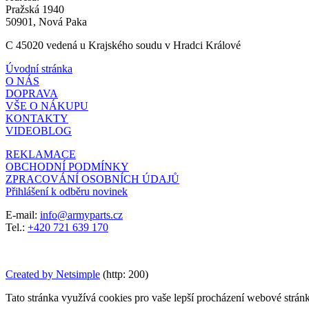
Pražská 1940
50901, Nová Paka
C 45020 vedená u Krajského soudu v Hradci Králové
Úvodní stránka
O NÁS
DOPRAVA
VŠE O NÁKUPU
KONTAKTY
VIDEOBLOG
REKLAMACE
OBCHODNÍ PODMÍNKY
ZPRACOVÁNÍ OSOBNÍCH ÚDAJŮ
Přihlášení k odběru novinek
E-mail:
info@armyparts.cz
Tel.:
+420 721 639 170
Created by Netsimple
(http: 200)
Tato stránka využívá cookies pro vaše lepší procházení webové stránky