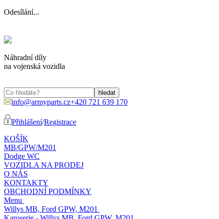
Odesílání...
Náhradní díly
na vojenská vozidla
info@armyparts.cz
+420 721 639 170
Přihlášení
/
Registrace
KOŠÍK
MB/GPW/M201
Dodge WC
VOZIDLA NA PRODEJ
O NÁS
KONTAKTY
OBCHODNÍ PODMÍNKY
Menu
Willys MB, Ford GPW, M201
Karoserie - Willys MB, Ford GPW, M201