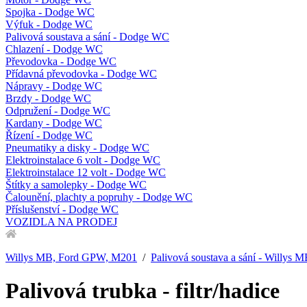
Spojka - Dodge WC
Výfuk - Dodge WC
Palivová soustava a sání - Dodge WC
Chlazení - Dodge WC
Převodovka - Dodge WC
Přídavná převodovka - Dodge WC
Nápravy - Dodge WC
Brzdy - Dodge WC
Odpružení - Dodge WC
Kardany - Dodge WC
Řízení - Dodge WC
Pneumatiky a disky - Dodge WC
Elektroinstalace 6 volt - Dodge WC
Elektroinstalace 12 volt - Dodge WC
Štítky a samolepky - Dodge WC
Čalounění, plachty a popruhy - Dodge WC
Příslušenství - Dodge WC
VOZIDLA NA PRODEJ
Willys MB, Ford GPW, M201
/
Palivová soustava a sání - Willys
Palivová trubka - filtr/hadice