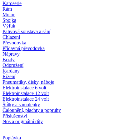
Karoserie
Rám
Motor
Spojka
Výfuk
Palivová soustava a sání
Chlazení
Převodovka
Přídavná převodovka
Nápravy
Brzdy
Odpružení
Kardany
Řízení
Pneumatiky, disky, náboje
Elektroinstalace 6 volt
Elektroinstalace 12 volt
Elektroinstalace 24 volt
Štítky a samolepky
Čalounění, plachty a popruhy
Příslušenství
Nos a originální díly
Poptávka