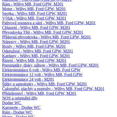
Rám - Willys MB, Ford GPW, M201
Motor - Willys MB, Ford GPW, M201
Spojka - Willys MB, Ford GPW, M201
Výfuk - Willys MB, Ford GPW, M201
Palivová soustava a sání - Willys MB, Ford GPW, M201
Chlazení - Willys MB, Ford GPW, M201
Převodovka T84 - Willys MB, Ford GPW, M201
Přídavná převodovka - Willys MB, Ford GPW, M201
Nápravy - Willys MB, Ford GPW, M201
Brzdy - Willys MB, Ford GPW, M201
Odpružení - Willys MB, Ford GPW, M201
Kardany - Willys MB, Ford GPW, M201
Řízení - Willys MB, Ford GPW, M201
Pneumatiky, disky, náboje - Willys MB, Ford GPW, M201
Elektroinstalace 6 volt - Willys MB, Ford GPW
Elektroinstalace 12 volt - Willys MB, Ford GPW
Elektroinstalace 24 volt - M201
Štítky a samolepky - Willys MB, Ford GPW, M201
Čalounění, plachty a popruhy - Willys MB, Ford GPW, M201
Příslušenství - Willys MB, Ford GPW, M201
NOS a originální díly
Dodge WC
Karoserie - Dodge WC
Rám - Dodge WC
Motor - Dodge WC