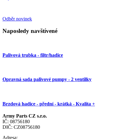
Odběr novinek
Naposledy navštívené
Palivová trubka - filtr/hadice
Opravná sada palivové pumpy - 2 ventilky
Brzdová hadice - přední - krátká - Kvalita +
Army Parts CZ s.r.o.
IČ: 08756180
DIČ: CZ08756180
Adresa: