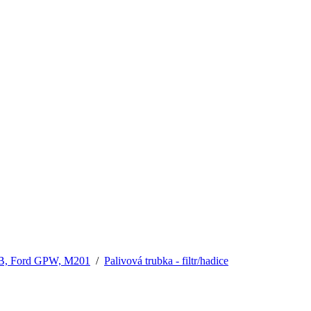
 MB, Ford GPW, M201
/
Palivová trubka - filtr/hadice