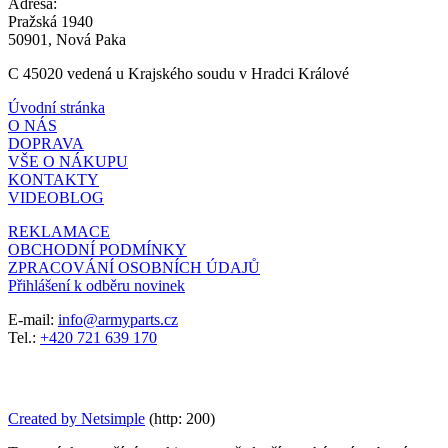
Adresa:
Pražská 1940
50901, Nová Paka
C 45020 vedená u Krajského soudu v Hradci Králové
Úvodní stránka
O NÁS
DOPRAVA
VŠE O NÁKUPU
KONTAKTY
VIDEOBLOG
REKLAMACE
OBCHODNÍ PODMÍNKY
ZPRACOVÁNÍ OSOBNÍCH ÚDAJŮ
Přihlášení k odběru novinek
E-mail:
info@armyparts.cz
Tel.:
+420 721 639 170
Created by Netsimple
(http: 200)