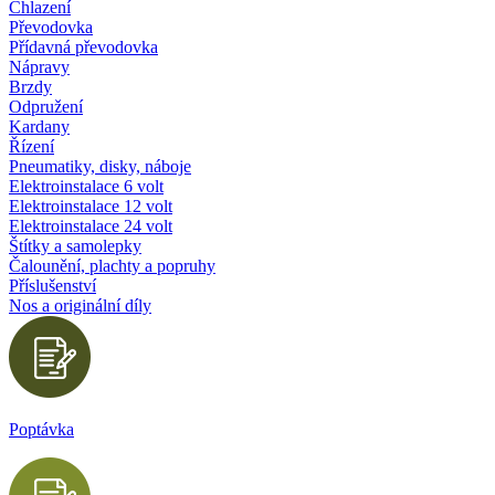
Chlazení
Převodovka
Přídavná převodovka
Nápravy
Brzdy
Odpružení
Kardany
Řízení
Pneumatiky, disky, náboje
Elektroinstalace 6 volt
Elektroinstalace 12 volt
Elektroinstalace 24 volt
Štítky a samolepky
Čalounění, plachty a popruhy
Příslušenství
Nos a originální díly
Poptávka