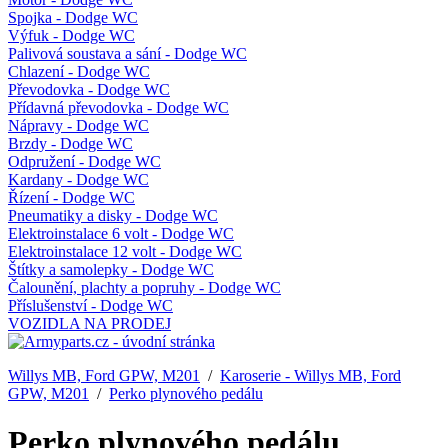
Spojka - Dodge WC
Výfuk - Dodge WC
Palivová soustava a sání - Dodge WC
Chlazení - Dodge WC
Převodovka - Dodge WC
Přídavná převodovka - Dodge WC
Nápravy - Dodge WC
Brzdy - Dodge WC
Odpružení - Dodge WC
Kardany - Dodge WC
Řízení - Dodge WC
Pneumatiky a disky - Dodge WC
Elektroinstalace 6 volt - Dodge WC
Elektroinstalace 12 volt - Dodge WC
Štítky a samolepky - Dodge WC
Čalounění, plachty a popruhy - Dodge WC
Příslušenství - Dodge WC
VOZIDLA NA PRODEJ
Willys MB, Ford GPW, M201
/
Karoserie - Willys MB, Ford
GPW, M201
/
Perko plynového pedálu
Perko plynového pedálu