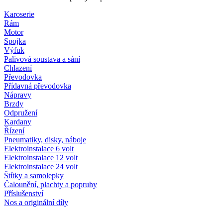
Karoserie
Rám
Motor
Spojka
Výfuk
Palivová soustava a sání
Chlazení
Převodovka
Přídavná převodovka
Nápravy
Brzdy
Odpružení
Kardany
Řízení
Pneumatiky, disky, náboje
Elektroinstalace 6 volt
Elektroinstalace 12 volt
Elektroinstalace 24 volt
Štítky a samolepky
Čalounění, plachty a popruhy
Příslušenství
Nos a originální díly