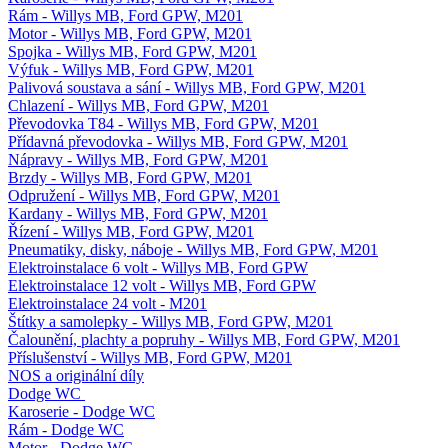
Rám - Willys MB, Ford GPW, M201
Motor - Willys MB, Ford GPW, M201
Spojka - Willys MB, Ford GPW, M201
Výfuk - Willys MB, Ford GPW, M201
Palivová soustava a sání - Willys MB, Ford GPW, M201
Chlazení - Willys MB, Ford GPW, M201
Převodovka T84 - Willys MB, Ford GPW, M201
Přídavná převodovka - Willys MB, Ford GPW, M201
Nápravy - Willys MB, Ford GPW, M201
Brzdy - Willys MB, Ford GPW, M201
Odpružení - Willys MB, Ford GPW, M201
Kardany - Willys MB, Ford GPW, M201
Řízení - Willys MB, Ford GPW, M201
Pneumatiky, disky, náboje - Willys MB, Ford GPW, M201
Elektroinstalace 6 volt - Willys MB, Ford GPW
Elektroinstalace 12 volt - Willys MB, Ford GPW
Elektroinstalace 24 volt - M201
Štítky a samolepky - Willys MB, Ford GPW, M201
Čalounění, plachty a popruhy - Willys MB, Ford GPW, M201
Příslušenství - Willys MB, Ford GPW, M201
NOS a originální díly
Dodge WC
Karoserie - Dodge WC
Rám - Dodge WC
Motor - Dodge WC