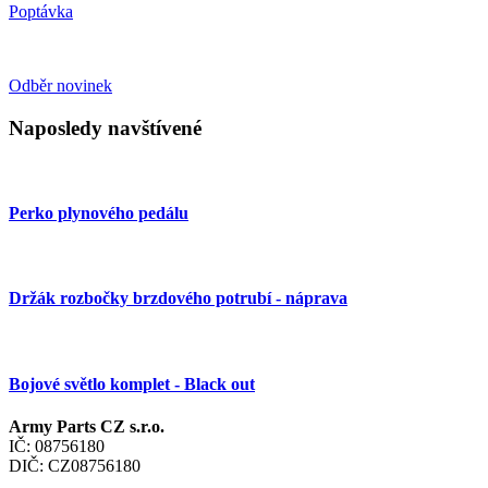
Poptávka
Odběr novinek
Naposledy navštívené
Perko plynového pedálu
Držák rozbočky brzdového potrubí - náprava
Bojové světlo komplet - Black out
Army Parts CZ s.r.o.
IČ: 08756180
DIČ: CZ08756180