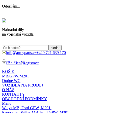
Odesílání...
Náhradní díly
na vojenská vozidla
info@armyparts.cz
+420 721 639 170
Přihlášení
/
Registrace
KOŠÍK
MB/GPW/M201
Dodge WC
VOZIDLA NA PRODEJ
O NÁS
KONTAKTY
OBCHODNÍ PODMÍNKY
Menu
Willys MB, Ford GPW, M201
Karoserie - Willys MB, Ford GPW, M201