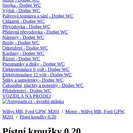
Spojka - Dodge WC
Výfuk - Dodge WC
Palivová soustava a sání - Dodge WC
Chlazení - Dodge WC
Převodovka - Dodge WC
Přídavná převodovka - Dodge WC
Nápravy - Dodge WC
Brzdy - Dodge WC
Odpružení - Dodge WC
Kardany - Dodge WC
Řízení - Dodge WC
Pneumatiky a disky - Dodge WC
Elektroinstalace 6 volt - Dodge WC
Elektroinstalace 12 volt - Dodge WC
Štítky a samolepky - Dodge WC
Čalounění, plachty a popruhy - Dodge WC
Příslušenství - Dodge WC
VOZIDLA NA PRODEJ
Willys MB, Ford GPW, M201
/
Motor - Willys MB, Ford GPW,
M201
/
Pístní kroužky 0.20
Pístní kroužky 0.20