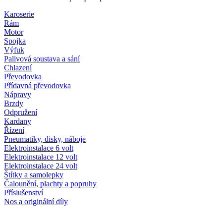
Karoserie
Rám
Motor
Spojka
Výfuk
Palivová soustava a sání
Chlazení
Převodovka
Přídavná převodovka
Nápravy
Brzdy
Odpružení
Kardany
Řízení
Pneumatiky, disky, náboje
Elektroinstalace 6 volt
Elektroinstalace 12 volt
Elektroinstalace 24 volt
Štítky a samolepky
Čalounění, plachty a popruhy
Příslušenství
Nos a originální díly