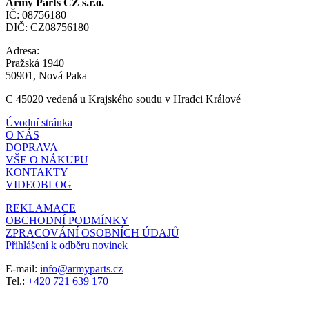
Army Parts CZ s.r.o.
IČ: 08756180
DIČ: CZ08756180
Adresa:
Pražská 1940
50901, Nová Paka
C 45020 vedená u Krajského soudu v Hradci Králové
Úvodní stránka
O NÁS
DOPRAVA
VŠE O NÁKUPU
KONTAKTY
VIDEOBLOG
REKLAMACE
OBCHODNÍ PODMÍNKY
ZPRACOVÁNÍ OSOBNÍCH ÚDAJŮ
Přihlášení k odběru novinek
E-mail:
info@armyparts.cz
Tel.:
+420 721 639 170