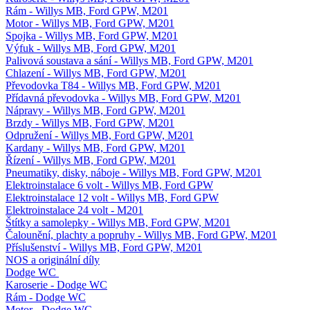
Rám - Willys MB, Ford GPW, M201
Motor - Willys MB, Ford GPW, M201
Spojka - Willys MB, Ford GPW, M201
Výfuk - Willys MB, Ford GPW, M201
Palivová soustava a sání - Willys MB, Ford GPW, M201
Chlazení - Willys MB, Ford GPW, M201
Převodovka T84 - Willys MB, Ford GPW, M201
Přídavná převodovka - Willys MB, Ford GPW, M201
Nápravy - Willys MB, Ford GPW, M201
Brzdy - Willys MB, Ford GPW, M201
Odpružení - Willys MB, Ford GPW, M201
Kardany - Willys MB, Ford GPW, M201
Řízení - Willys MB, Ford GPW, M201
Pneumatiky, disky, náboje - Willys MB, Ford GPW, M201
Elektroinstalace 6 volt - Willys MB, Ford GPW
Elektroinstalace 12 volt - Willys MB, Ford GPW
Elektroinstalace 24 volt - M201
Štítky a samolepky - Willys MB, Ford GPW, M201
Čalounění, plachty a popruhy - Willys MB, Ford GPW, M201
Příslušenství - Willys MB, Ford GPW, M201
NOS a originální díly
Dodge WC
Karoserie - Dodge WC
Rám - Dodge WC
Motor - Dodge WC