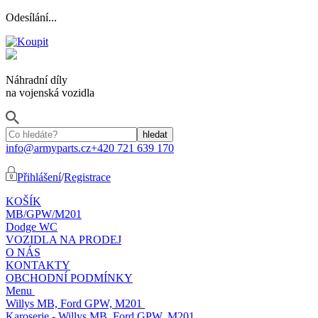
Odesílání...
Náhradní díly
na vojenská vozidla
info@armyparts.cz
+420 721 639 170
Přihlášení
/
Registrace
KOŠÍK
MB/GPW/M201
Dodge WC
VOZIDLA NA PRODEJ
O NÁS
KONTAKTY
OBCHODNÍ PODMÍNKY
Menu
Willys MB, Ford GPW, M201
Karoserie - Willys MB, Ford GPW, M201