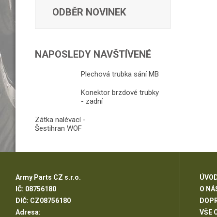
ODBĚR NOVINEK
NAPOSLEDY NAVŠTÍVENÉ
Plechová trubka sání MB
Konektor brzdové trubky
- zadní
Zátka nalévací -
Šestihran WOF
Army Parts CZ s.r.o.
ÚVOD
IČ: 08756180
O NÁ
DIČ: CZ08756180
DOP
Adresa:
VŠE 