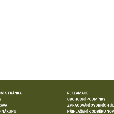
NÍ STRÁNKA
REKLAMACE
S
OBCHODNÍ PODMÍNKY
RAVA
ZPRACOVÁNÍ OSOBNÍCH Ú
O NÁKUPU
PŘIHLÁŠENÍ K ODBĚRU NOV