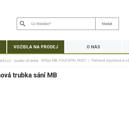
VOZIDLA NA PRODEJ
O NÁS
Willys MB, Ford GPW, M201
/
Palivová soustava a s
ová trubka sání MB