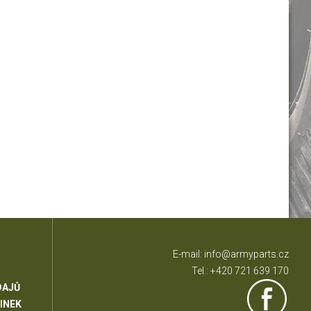
E-mail:
info@armyparts.cz
Tel.:
+420 721 639 170
DAJŮ
INEK