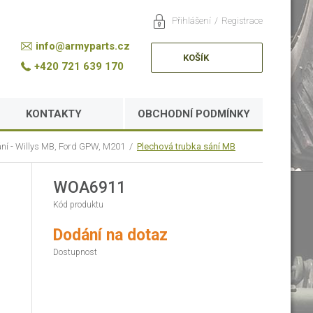
Přihlášení
/
Registrace
info@armyparts.cz
KOŠÍK
+420 721 639 170
KONTAKTY
OBCHODNÍ PODMÍNKY
ání - Willys MB, Ford GPW, M201
/
Plechová trubka sání MB
WOA6911
Kód produktu
Dodání na dotaz
Dostupnost