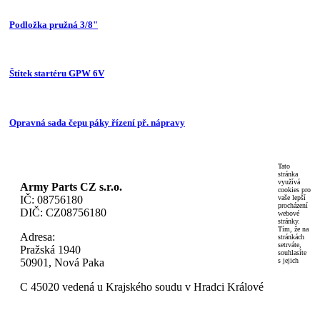
Podložka pružná 3/8"
Štítek startéru GPW 6V
Opravná sada čepu páky řízení př. nápravy
Tato
stránka
využívá
Army Parts CZ s.r.o.
cookies pro
IČ: 08756180
vaše lepší
procházení
DIČ: CZ08756180
webové
stránky.
Tím, že na
Adresa:
stránkách
setrváte,
Pražská 1940
souhlasíte
50901, Nová Paka
s jejich
C 45020 vedená u Krajského soudu v Hradci Králové