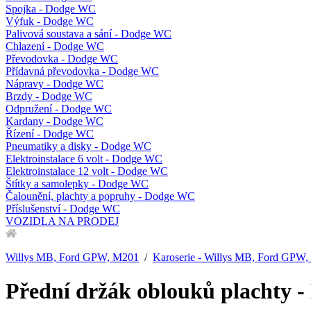
Spojka - Dodge WC
Výfuk - Dodge WC
Palivová soustava a sání - Dodge WC
Chlazení - Dodge WC
Převodovka - Dodge WC
Přídavná převodovka - Dodge WC
Nápravy - Dodge WC
Brzdy - Dodge WC
Odpružení - Dodge WC
Kardany - Dodge WC
Řízení - Dodge WC
Pneumatiky a disky - Dodge WC
Elektroinstalace 6 volt - Dodge WC
Elektroinstalace 12 volt - Dodge WC
Štítky a samolepky - Dodge WC
Čalounění, plachty a popruhy - Dodge WC
Příslušenství - Dodge WC
VOZIDLA NA PRODEJ
Willys MB, Ford GPW, M201
/
Karoserie - Willys MB, Ford GPW
Přední držák oblouků plachty 