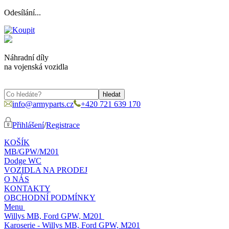
Odesílání...
Náhradní díly
na vojenská vozidla
info@armyparts.cz
+420 721 639 170
Přihlášení
/
Registrace
KOŠÍK
MB/GPW/M201
Dodge WC
VOZIDLA NA PRODEJ
O NÁS
KONTAKTY
OBCHODNÍ PODMÍNKY
Menu
Willys MB, Ford GPW, M201
Karoserie - Willys MB, Ford GPW, M201