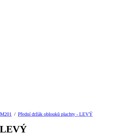
, M201
/
Přední držák oblouků plachty - LEVÝ
- LEVÝ