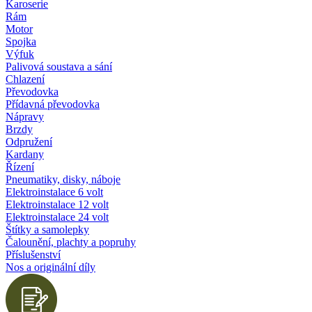
Karoserie
Rám
Motor
Spojka
Výfuk
Palivová soustava a sání
Chlazení
Převodovka
Přídavná převodovka
Nápravy
Brzdy
Odpružení
Kardany
Řízení
Pneumatiky, disky, náboje
Elektroinstalace 6 volt
Elektroinstalace 12 volt
Elektroinstalace 24 volt
Štítky a samolepky
Čalounění, plachty a popruhy
Příslušenství
Nos a originální díly