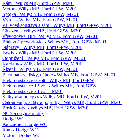
Rám - Willys MB, Ford GPW, M201
Motor - Willys MB, Ford GPW, M201
Spojka - Willys MB, Ford GPW, M201
Výfuk - Willys MB, Ford GPW, M201
Palivová soustava a sání - Willys MB, Ford GPW, M201
Chlazení - Willys MB, Ford GPW, M201
Převodovka T84 - Willys MB, Ford GPW, M201
Přídavná převodovka - Willys MB, Ford GPW, M201
Nápravy - Willys MB, Ford GPW, M201
Brzdy - Willys MB, Ford GPW, M201
Odpružení - Willys MB, Ford GPW, M201
Kardany - Willys MB, Ford GPW, M201
Řízení - Willys MB, Ford GPW, M201
Pneumatiky, disky, náboje - Willys MB, Ford GPW, M201
Elektroinstalace 6 volt - Willys MB, Ford GPW
Elektroinstalace 12 volt - Willys MB, Ford GPW
Elektroinstalace 24 volt - M201
Štítky a samolepky - Willys MB, Ford GPW, M201
Čalounění, plachty a popruhy - Willys MB, Ford GPW, M201
Příslušenství - Willys MB, Ford GPW, M201
NOS a originální díly
Dodge WC
Karoserie - Dodge WC
Rám - Dodge WC
Motor - Dodge WC