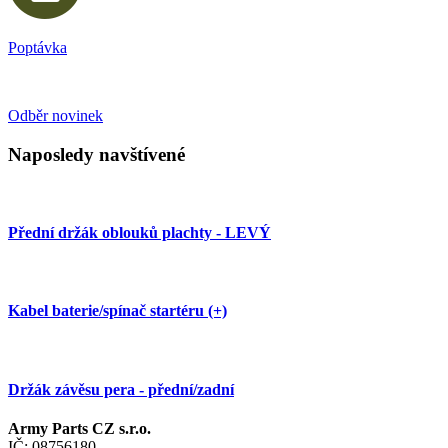
Poptávka
Odběr novinek
Naposledy navštívené
Přední držák oblouků plachty - LEVÝ
Kabel baterie/spínač startéru (+)
Držák závěsu pera - přední/zadní
Army Parts CZ s.r.o.
IČ: 08756180