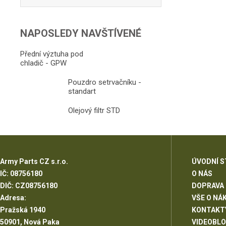
NAPOSLEDY NAVŠTÍVENÉ
Přední výztuha pod
chladič - GPW
Pouzdro setrvačníku -
standart
Olejový filtr STD
Army Parts CZ s.r.o.
ÚVODNÍ 
IČ: 08756180
O NÁS
DIČ: CZ08756180
DOPRAVA
Adresa:
VŠE O NÁ
Pražská 1940
KONTAKT
50901, Nová Paka
VIDEOBL