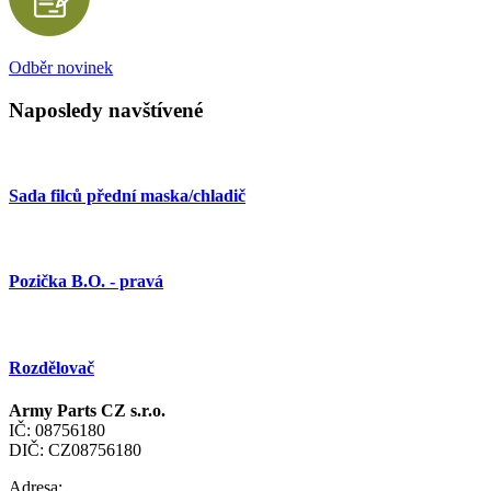
Odběr novinek
Naposledy navštívené
Sada filců přední maska/chladič
Pozička B.O. - pravá
Rozdělovač
Army Parts CZ s.r.o.
IČ: 08756180
DIČ: CZ08756180
Adresa: