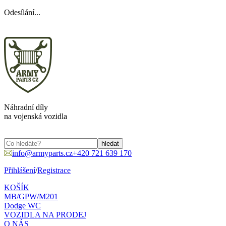
Odesílání...
Náhradní díly
na vojenská vozidla
info@armyparts.cz
+420 721 639 170
Přihlášení
/
Registrace
KOŠÍK
MB/GPW/M201
Dodge WC
VOZIDLA NA PRODEJ
O NÁS