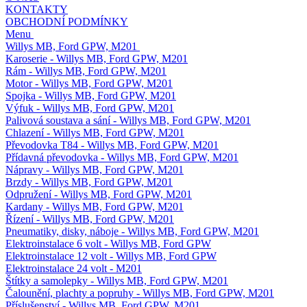
KONTAKTY
OBCHODNÍ PODMÍNKY
Menu
Willys MB, Ford GPW, M201
Karoserie - Willys MB, Ford GPW, M201
Rám - Willys MB, Ford GPW, M201
Motor - Willys MB, Ford GPW, M201
Spojka - Willys MB, Ford GPW, M201
Výfuk - Willys MB, Ford GPW, M201
Palivová soustava a sání - Willys MB, Ford GPW, M201
Chlazení - Willys MB, Ford GPW, M201
Převodovka T84 - Willys MB, Ford GPW, M201
Přídavná převodovka - Willys MB, Ford GPW, M201
Nápravy - Willys MB, Ford GPW, M201
Brzdy - Willys MB, Ford GPW, M201
Odpružení - Willys MB, Ford GPW, M201
Kardany - Willys MB, Ford GPW, M201
Řízení - Willys MB, Ford GPW, M201
Pneumatiky, disky, náboje - Willys MB, Ford GPW, M201
Elektroinstalace 6 volt - Willys MB, Ford GPW
Elektroinstalace 12 volt - Willys MB, Ford GPW
Elektroinstalace 24 volt - M201
Štítky a samolepky - Willys MB, Ford GPW, M201
Čalounění, plachty a popruhy - Willys MB, Ford GPW, M201
Příslušenství - Willys MB, Ford GPW, M201