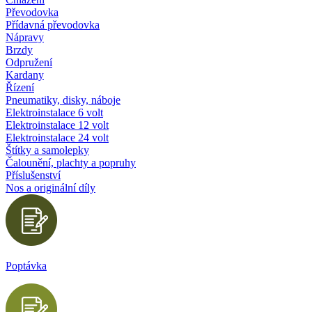
Převodovka
Přídavná převodovka
Nápravy
Brzdy
Odpružení
Kardany
Řízení
Pneumatiky, disky, náboje
Elektroinstalace 6 volt
Elektroinstalace 12 volt
Elektroinstalace 24 volt
Štítky a samolepky
Čalounění, plachty a popruhy
Příslušenství
Nos a originální díly
Poptávka