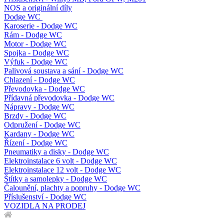
NOS a originální díly
Dodge WC
Karoserie - Dodge WC
Rám - Dodge WC
Motor - Dodge WC
Spojka - Dodge WC
Výfuk - Dodge WC
Palivová soustava a sání - Dodge WC
Chlazení - Dodge WC
Převodovka - Dodge WC
Přídavná převodovka - Dodge WC
Nápravy - Dodge WC
Brzdy - Dodge WC
Odpružení - Dodge WC
Kardany - Dodge WC
Řízení - Dodge WC
Pneumatiky a disky - Dodge WC
Elektroinstalace 6 volt - Dodge WC
Elektroinstalace 12 volt - Dodge WC
Štítky a samolepky - Dodge WC
Čalounění, plachty a popruhy - Dodge WC
Příslušenství - Dodge WC
VOZIDLA NA PRODEJ