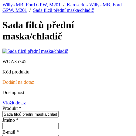
Willys MB, Ford GPW, M201
/
Karoserie - Willys MB, Ford
GPW, M201
/
Sada filců přední maska/chladič
Sada filců přední
maska/chladič
WOA35745
Kód produktu
Dodání na dotaz
Dostupnost
Vložit dotaz
Produkt *
Jméno *
E-mail *