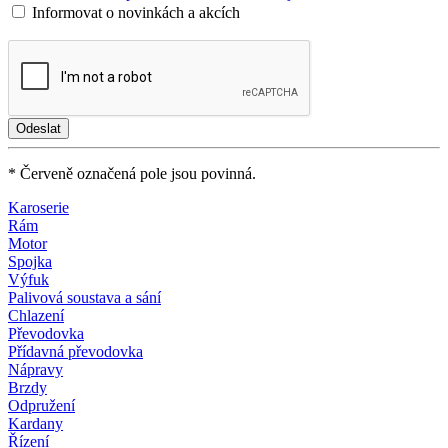
Informovat o novinkách a akcích
* Červeně označená pole jsou povinná.
Karoserie
Rám
Motor
Spojka
Výfuk
Palivová soustava a sání
Chlazení
Převodovka
Přídavná převodovka
Nápravy
Brzdy
Odpružení
Kardany
Řízení