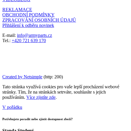
REKLAMACE
OBCHODNÍ PODMÍNKY
ZPRACOVÁNÍ OSOBNÍCH ÚDAJŮ
Přihlášení k odběru novinek
E-mail:
info@armyparts.cz
Tel.:
+420 721 639 170
Created by Netsimple
(http: 200)
Tato stránka využívá cookies pro vaše lepší procházení webové
stránky. Tím, že na stránkách setrváte, souhlasíte s jejich
používáním.
Více zjistíte zde
.
V pořádku
Potřebujete poradit nebo zjistit dostupnost zboží?
Standa Studený