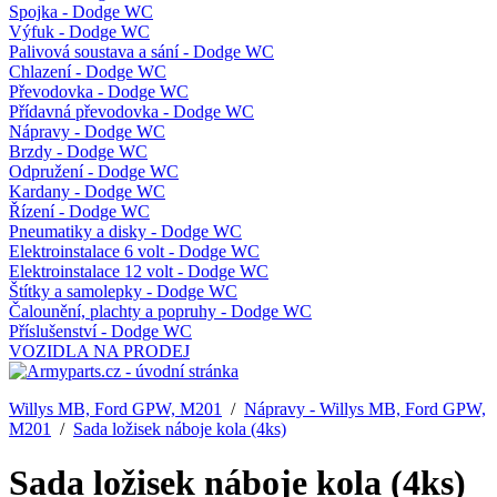
Spojka - Dodge WC
Výfuk - Dodge WC
Palivová soustava a sání - Dodge WC
Chlazení - Dodge WC
Převodovka - Dodge WC
Přídavná převodovka - Dodge WC
Nápravy - Dodge WC
Brzdy - Dodge WC
Odpružení - Dodge WC
Kardany - Dodge WC
Řízení - Dodge WC
Pneumatiky a disky - Dodge WC
Elektroinstalace 6 volt - Dodge WC
Elektroinstalace 12 volt - Dodge WC
Štítky a samolepky - Dodge WC
Čalounění, plachty a popruhy - Dodge WC
Příslušenství - Dodge WC
VOZIDLA NA PRODEJ
Willys MB, Ford GPW, M201
/
Nápravy - Willys MB, Ford GPW,
M201
/
Sada ložisek náboje kola (4ks)
Sada ložisek náboje kola (4ks)