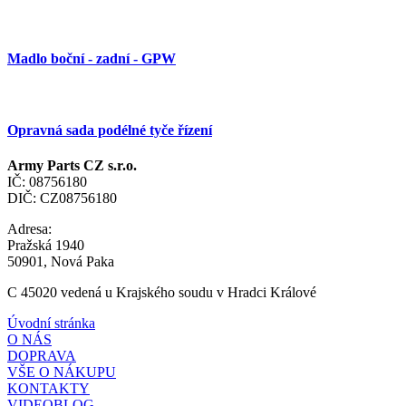
Madlo boční - zadní - GPW
Opravná sada podélné tyče řízení
Army Parts CZ s.r.o.
IČ: 08756180
DIČ: CZ08756180
Adresa:
Pražská 1940
50901, Nová Paka
C 45020 vedená u Krajského soudu v Hradci Králové
Úvodní stránka
O NÁS
DOPRAVA
VŠE O NÁKUPU
KONTAKTY
VIDEOBLOG