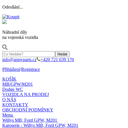
Odesílání...
Náhradní díly
na vojenská vozidla
info@armyparts.cz
+420 721 639 170
Přihlášení
/
Registrace
KOŠÍK
MB/GPW/M201
Dodge WC
VOZIDLA NA PRODEJ
O NÁS
KONTAKTY
OBCHODNÍ PODMÍNKY
Menu
Willys MB, Ford GPW, M201
Karoserie - Willys MB, Ford GPW, M201