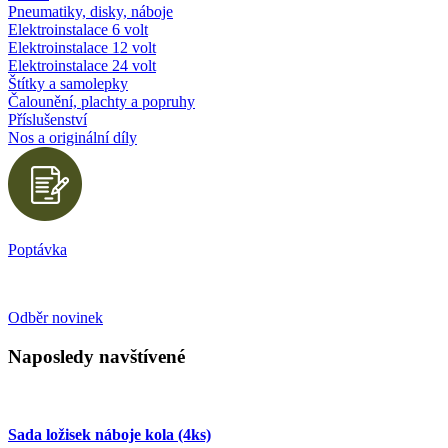
Pneumatiky, disky, náboje
Elektroinstalace 6 volt
Elektroinstalace 12 volt
Elektroinstalace 24 volt
Štítky a samolepky
Čalounění, plachty a popruhy
Příslušenství
Nos a originální díly
Poptávka
Odběr novinek
Naposledy navštívené
Sada ložisek náboje kola (4ks)