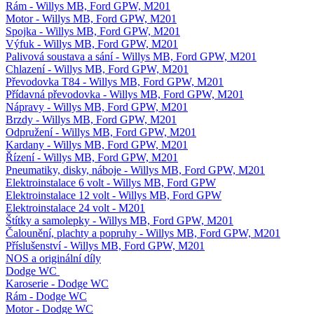
Rám - Willys MB, Ford GPW, M201
Motor - Willys MB, Ford GPW, M201
Spojka - Willys MB, Ford GPW, M201
Výfuk - Willys MB, Ford GPW, M201
Palivová soustava a sání - Willys MB, Ford GPW, M201
Chlazení - Willys MB, Ford GPW, M201
Převodovka T84 - Willys MB, Ford GPW, M201
Přídavná převodovka - Willys MB, Ford GPW, M201
Nápravy - Willys MB, Ford GPW, M201
Brzdy - Willys MB, Ford GPW, M201
Odpružení - Willys MB, Ford GPW, M201
Kardany - Willys MB, Ford GPW, M201
Řízení - Willys MB, Ford GPW, M201
Pneumatiky, disky, náboje - Willys MB, Ford GPW, M201
Elektroinstalace 6 volt - Willys MB, Ford GPW
Elektroinstalace 12 volt - Willys MB, Ford GPW
Elektroinstalace 24 volt - M201
Štítky a samolepky - Willys MB, Ford GPW, M201
Čalounění, plachty a popruhy - Willys MB, Ford GPW, M201
Příslušenství - Willys MB, Ford GPW, M201
NOS a originální díly
Dodge WC
Karoserie - Dodge WC
Rám - Dodge WC
Motor - Dodge WC