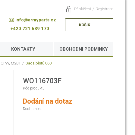
Přihlášení
/
Registrace
info@armyparts.cz
KOŠÍK
+420 721 639 170
KONTAKTY
OBCHODNÍ PODMÍNKY
rd GPW, M201
/
Sada pístů 060
WO116703F
Kód produktu
Dodání na dotaz
Dostupnost