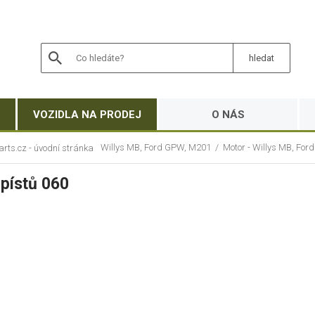
VOZIDLA NA PRODEJ
O NÁS
Willys MB, Ford GPW, M201
/
Motor - Willys MB, Fo
pístů 060