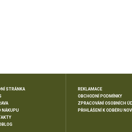
NÍ STRÁNKA
REKLAMACE
S
OBCHODNÍ PODMÍNKY
RAVA
ZPRACOVÁNÍ OSOBNÍCH Ú
O NÁKUPU
PŘIHLÁŠENÍ K ODBĚRU NOV
TAKTY
OBLOG