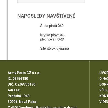
NAPOSLEDY NAVŠTÍVENÉ
Sada pístů 060
Krytka plováku -
plechová FORD
Silentblok dynama
Army Parts CZ s.r.o.
ÚVOD
IČ: 08756180
O NÁ
DIČ: CZ08756180
DOP
Adresa:
VŠE 
Pražská 1940
KON
50901, Nová Paka
VIDE
C 45020 vedená u Krajského soudu v Hradci