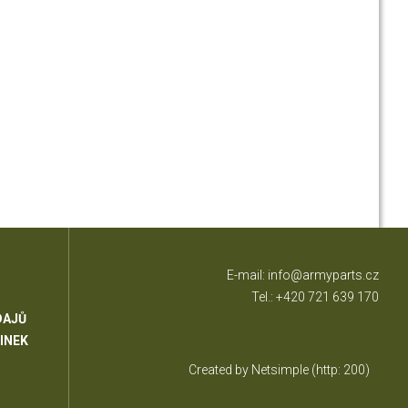
E-mail:
info@armyparts.cz
Tel.:
+420 721 639 170
DAJŮ
INEK
Created by Netsimple
(http: 200)