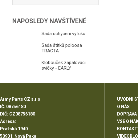
NAPOSLEDY NAVŠTÍVENÉ
Sada uchycení výfuku
Sada štítků poloosa
TRACTA
Klobouček zapalovací
svíčky - EARLY
Army Parts CZ s.r.o.
ÚVODNÍ 
IČ: 08756180
O NÁS
DIČ: CZ08756180
DOPRAVA
Adresa:
VŠE O NÁ
Pražská 1940
KONTAKT
50901, Nová Paka
VIDEOBL