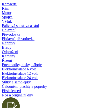
Karoserie
Rám
Motor
Spojka
Výfuk
Palivová soustava a sání
Chlazení
Převodovka
Přídavná převodovka
Nápravy
Brzdy
Odpružení
Kardany
Řízení
Pneumatiky, disky, náboje
Elektroinstalace 6 volt
Elektroinstalace 12 volt
Elektroinstalace 24 volt
Štítky a samolepky
Čalounění, plachty a popruhy
Příslušenství
Nos a originální díly