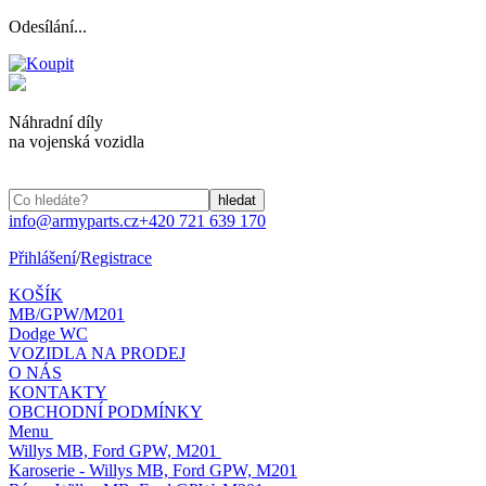
Odesílání...
Náhradní díly
na vojenská vozidla
info@armyparts.cz
+420 721 639 170
Přihlášení
/
Registrace
KOŠÍK
MB/GPW/M201
Dodge WC
VOZIDLA NA PRODEJ
O NÁS
KONTAKTY
OBCHODNÍ PODMÍNKY
Menu
Willys MB, Ford GPW, M201
Karoserie - Willys MB, Ford GPW, M201