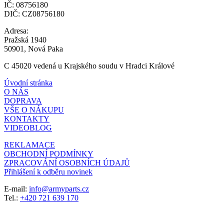
IČ: 08756180
DIČ: CZ08756180
Adresa:
Pražská 1940
50901, Nová Paka
C 45020 vedená u Krajského soudu v Hradci Králové
Úvodní stránka
O NÁS
DOPRAVA
VŠE O NÁKUPU
KONTAKTY
VIDEOBLOG
REKLAMACE
OBCHODNÍ PODMÍNKY
ZPRACOVÁNÍ OSOBNÍCH ÚDAJŮ
Přihlášení k odběru novinek
E-mail:
info@armyparts.cz
Tel.:
+420 721 639 170