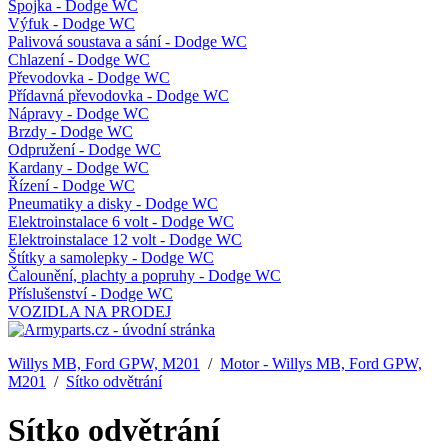
Spojka - Dodge WC
Výfuk - Dodge WC
Palivová soustava a sání - Dodge WC
Chlazení - Dodge WC
Převodovka - Dodge WC
Přídavná převodovka - Dodge WC
Nápravy - Dodge WC
Brzdy - Dodge WC
Odpružení - Dodge WC
Kardany - Dodge WC
Řízení - Dodge WC
Pneumatiky a disky - Dodge WC
Elektroinstalace 6 volt - Dodge WC
Elektroinstalace 12 volt - Dodge WC
Štítky a samolepky - Dodge WC
Čalounění, plachty a popruhy - Dodge WC
Příslušenství - Dodge WC
VOZIDLA NA PRODEJ
Willys MB, Ford GPW, M201
/
Motor - Willys MB, Ford GPW,
M201
/
Sítko odvětrání
Sítko odvětrání