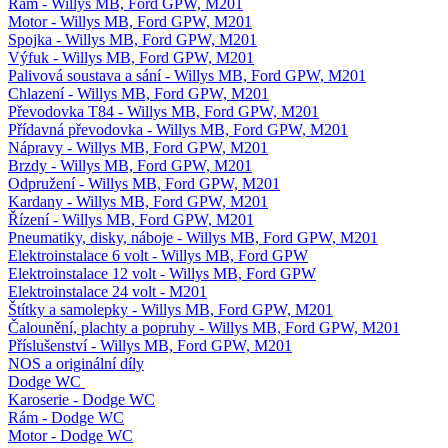
Rám - Willys MB, Ford GPW, M201
Motor - Willys MB, Ford GPW, M201
Spojka - Willys MB, Ford GPW, M201
Výfuk - Willys MB, Ford GPW, M201
Palivová soustava a sání - Willys MB, Ford GPW, M201
Chlazení - Willys MB, Ford GPW, M201
Převodovka T84 - Willys MB, Ford GPW, M201
Přídavná převodovka - Willys MB, Ford GPW, M201
Nápravy - Willys MB, Ford GPW, M201
Brzdy - Willys MB, Ford GPW, M201
Odpružení - Willys MB, Ford GPW, M201
Kardany - Willys MB, Ford GPW, M201
Řízení - Willys MB, Ford GPW, M201
Pneumatiky, disky, náboje - Willys MB, Ford GPW, M201
Elektroinstalace 6 volt - Willys MB, Ford GPW
Elektroinstalace 12 volt - Willys MB, Ford GPW
Elektroinstalace 24 volt - M201
Štítky a samolepky - Willys MB, Ford GPW, M201
Čalounění, plachty a popruhy - Willys MB, Ford GPW, M201
Příslušenství - Willys MB, Ford GPW, M201
NOS a originální díly
Dodge WC
Karoserie - Dodge WC
Rám - Dodge WC
Motor - Dodge WC