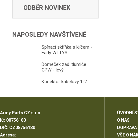
ODBĚR NOVINEK
NAPOSLEDY NAVŠTÍVENÉ
Spínací skříňka s klíčem -
Early WILLYS
Domeček zad. tlumiče
GPW - levý
Konektor kabelový 1-2
Army Parts CZ s.r.o.
ÚVODNÍ 
IČ: 08756180
O NÁS
DIČ: CZ08756180
DOPRAVA
Adresa:
VŠE O NÁ