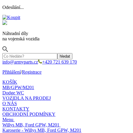
Odesílání...
Náhradní díly
na vojenská vozidla
info@armyparts.cz
+420 721 639 170
Přihlášení
/
Registrace
KOŠÍK
MB/GPW/M201
Dodge WC
VOZIDLA NA PRODEJ
O NÁS
KONTAKTY
OBCHODNÍ PODMÍNKY
Menu
Willys MB, Ford GPW, M201
Karoserie - Willys MB, Ford GPW, M201