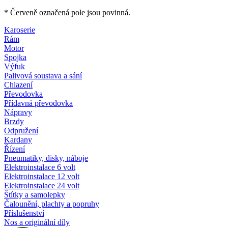
* Červeně označená pole jsou povinná.
Karoserie
Rám
Motor
Spojka
Výfuk
Palivová soustava a sání
Chlazení
Převodovka
Přídavná převodovka
Nápravy
Brzdy
Odpružení
Kardany
Řízení
Pneumatiky, disky, náboje
Elektroinstalace 6 volt
Elektroinstalace 12 volt
Elektroinstalace 24 volt
Štítky a samolepky
Čalounění, plachty a popruhy
Příslušenství
Nos a originální díly