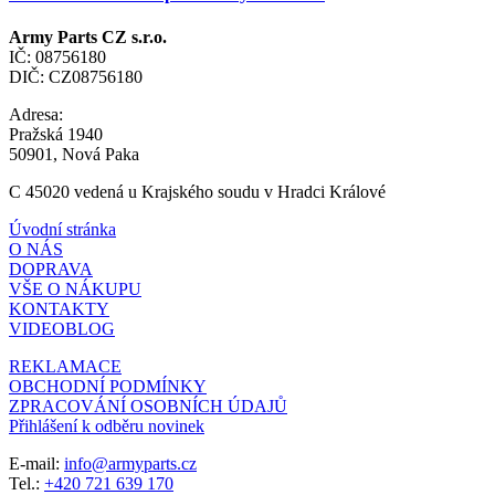
Army Parts CZ s.r.o.
IČ: 08756180
DIČ: CZ08756180
Adresa:
Pražská 1940
50901, Nová Paka
C 45020 vedená u Krajského soudu v Hradci Králové
Úvodní stránka
O NÁS
DOPRAVA
VŠE O NÁKUPU
KONTAKTY
VIDEOBLOG
REKLAMACE
OBCHODNÍ PODMÍNKY
ZPRACOVÁNÍ OSOBNÍCH ÚDAJŮ
Přihlášení k odběru novinek
E-mail:
info@armyparts.cz
Tel.:
+420 721 639 170