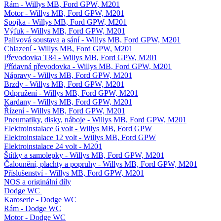
Rám - Willys MB, Ford GPW, M201
Motor - Willys MB, Ford GPW, M201
Spojka - Willys MB, Ford GPW, M201
Výfuk - Willys MB, Ford GPW, M201
Palivová soustava a sání - Willys MB, Ford GPW, M201
Chlazení - Willys MB, Ford GPW, M201
Převodovka T84 - Willys MB, Ford GPW, M201
Přídavná převodovka - Willys MB, Ford GPW, M201
Nápravy - Willys MB, Ford GPW, M201
Brzdy - Willys MB, Ford GPW, M201
Odpružení - Willys MB, Ford GPW, M201
Kardany - Willys MB, Ford GPW, M201
Řízení - Willys MB, Ford GPW, M201
Pneumatiky, disky, náboje - Willys MB, Ford GPW, M201
Elektroinstalace 6 volt - Willys MB, Ford GPW
Elektroinstalace 12 volt - Willys MB, Ford GPW
Elektroinstalace 24 volt - M201
Štítky a samolepky - Willys MB, Ford GPW, M201
Čalounění, plachty a popruhy - Willys MB, Ford GPW, M201
Příslušenství - Willys MB, Ford GPW, M201
NOS a originální díly
Dodge WC
Karoserie - Dodge WC
Rám - Dodge WC
Motor - Dodge WC