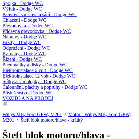
Spojka - Dodge WC
Výfuk - Dodge WC
Palivová soustava a sání - Dodge WC
Chlazení - Dodge WC
Převodovka - Dodge WC
Přídavná převodovka - Dodge WC
Nápravy - Dodge WC
Brzdy - Dodge WC
Odpružení - Dodge WC
Kardany - Dodge WC
Řízení - Dodge WC
Pneumatiky a disky - Dodge WC
Elektroinstalace 6 volt - Dodge WC
Elektroinstalace 12 volt - Dodge WC
Štítky a samolepky - Dodge WC
Čalounění, plachty a popruhy - Dodge WC
Příslušenství - Dodge WC
VOZIDLA NA PRODEJ
Willys MB, Ford GPW, M201
/
Motor - Willys MB, Ford GPW,
M201
/
Šteft blok motoru/hlava - krátký
Šteft blok motoru/hlava -