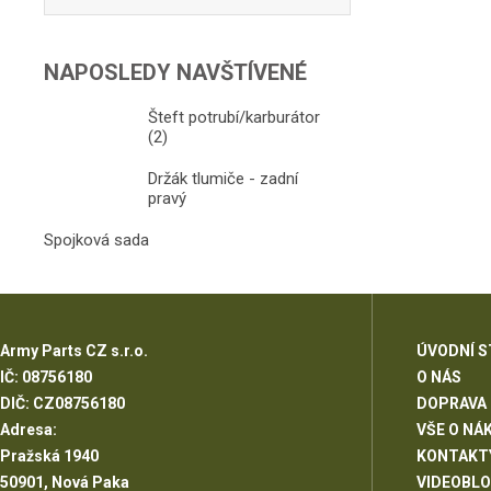
NAPOSLEDY NAVŠTÍVENÉ
Šteft potrubí/karburátor
(2)
Držák tlumiče - zadní
pravý
Spojková sada
Army Parts CZ s.r.o.
ÚVODNÍ 
IČ: 08756180
O NÁS
DIČ: CZ08756180
DOPRAVA
Adresa:
VŠE O NÁ
Pražská 1940
KONTAKT
50901, Nová Paka
VIDEOBL