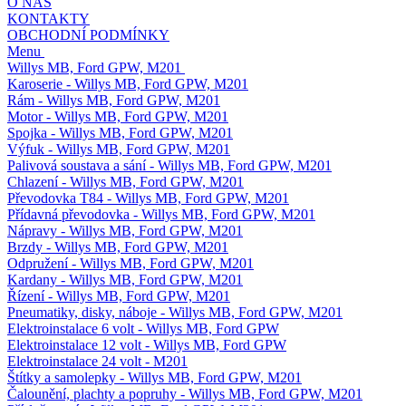
O NÁS
KONTAKTY
OBCHODNÍ PODMÍNKY
Menu
Willys MB, Ford GPW, M201
Karoserie - Willys MB, Ford GPW, M201
Rám - Willys MB, Ford GPW, M201
Motor - Willys MB, Ford GPW, M201
Spojka - Willys MB, Ford GPW, M201
Výfuk - Willys MB, Ford GPW, M201
Palivová soustava a sání - Willys MB, Ford GPW, M201
Chlazení - Willys MB, Ford GPW, M201
Převodovka T84 - Willys MB, Ford GPW, M201
Přídavná převodovka - Willys MB, Ford GPW, M201
Nápravy - Willys MB, Ford GPW, M201
Brzdy - Willys MB, Ford GPW, M201
Odpružení - Willys MB, Ford GPW, M201
Kardany - Willys MB, Ford GPW, M201
Řízení - Willys MB, Ford GPW, M201
Pneumatiky, disky, náboje - Willys MB, Ford GPW, M201
Elektroinstalace 6 volt - Willys MB, Ford GPW
Elektroinstalace 12 volt - Willys MB, Ford GPW
Elektroinstalace 24 volt - M201
Štítky a samolepky - Willys MB, Ford GPW, M201
Čalounění, plachty a popruhy - Willys MB, Ford GPW, M201