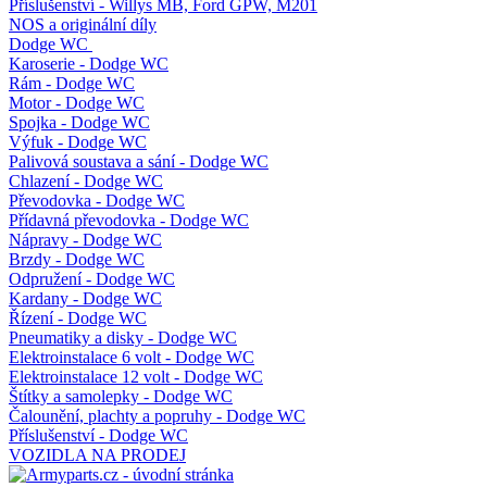
Příslušenství - Willys MB, Ford GPW, M201
NOS a originální díly
Dodge WC
Karoserie - Dodge WC
Rám - Dodge WC
Motor - Dodge WC
Spojka - Dodge WC
Výfuk - Dodge WC
Palivová soustava a sání - Dodge WC
Chlazení - Dodge WC
Převodovka - Dodge WC
Přídavná převodovka - Dodge WC
Nápravy - Dodge WC
Brzdy - Dodge WC
Odpružení - Dodge WC
Kardany - Dodge WC
Řízení - Dodge WC
Pneumatiky a disky - Dodge WC
Elektroinstalace 6 volt - Dodge WC
Elektroinstalace 12 volt - Dodge WC
Štítky a samolepky - Dodge WC
Čalounění, plachty a popruhy - Dodge WC
Příslušenství - Dodge WC
VOZIDLA NA PRODEJ