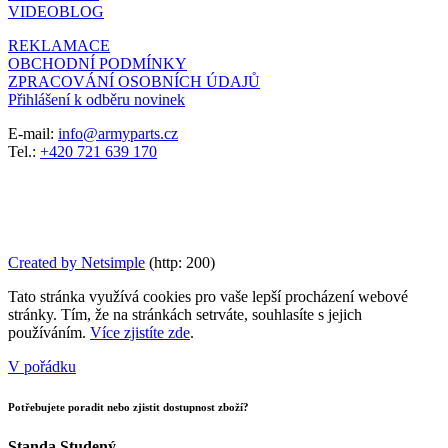
VIDEOBLOG
REKLAMACE
OBCHODNÍ PODMÍNKY
ZPRACOVÁNÍ OSOBNÍCH ÚDAJŮ
Přihlášení k odběru novinek
E-mail:
info@armyparts.cz
Tel.:
+420 721 639 170
Created by Netsimple
(http: 200)
Tato stránka využívá cookies pro vaše lepší procházení webové
stránky. Tím, že na stránkách setrváte, souhlasíte s jejich
používáním.
Více zjistíte zde
.
V pořádku
Potřebujete poradit nebo zjistit dostupnost zboží?
Standa Studený