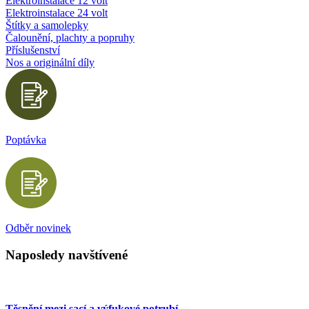
Elektroinstalace 12 volt
Elektroinstalace 24 volt
Štítky a samolepky
Čalounění, plachty a popruhy
Příslušenství
Nos a originální díly
Poptávka
Odběr novinek
Naposledy navštívené
Těsnění mezi sací a výfukové potrubí