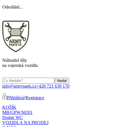
Odesílání...
Náhradní díly
na vojenská vozidla
info@armyparts.cz
+420 721 639 170
Přihlášení
/
Registrace
KOŠÍK
MB/GPW/M201
Dodge WC
VOZIDLA NA PRODEJ