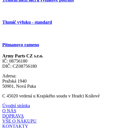
Tlumič výfuku - standard
Pitmanovo rameno
Army Parts CZ s.r.o.
IČ: 08756180
DIČ: CZ08756180
Adresa:
Pražská 1940
50901, Nová Paka
C 45020 vedená u Krajského soudu v Hradci Králové
Úvodní stránka
O NÁS
DOPRAVA
VŠE O NÁKUPU
KONTAKTY