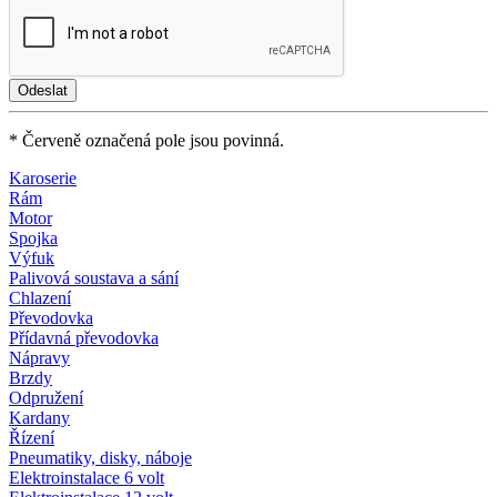
* Červeně označená pole jsou povinná.
Karoserie
Rám
Motor
Spojka
Výfuk
Palivová soustava a sání
Chlazení
Převodovka
Přídavná převodovka
Nápravy
Brzdy
Odpružení
Kardany
Řízení
Pneumatiky, disky, náboje
Elektroinstalace 6 volt