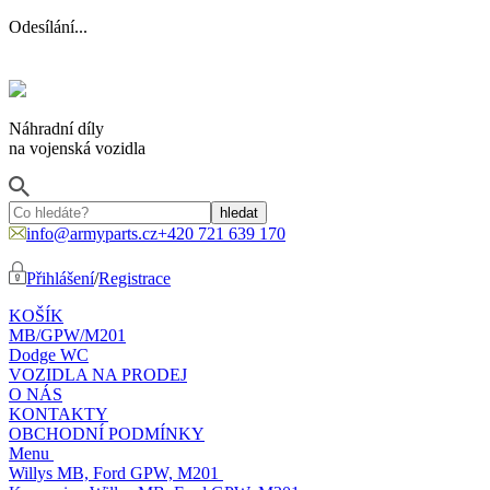
Odesílání...
Náhradní díly
na vojenská vozidla
info@armyparts.cz
+420 721 639 170
Přihlášení
/
Registrace
KOŠÍK
MB/GPW/M201
Dodge WC
VOZIDLA NA PRODEJ
O NÁS
KONTAKTY
OBCHODNÍ PODMÍNKY
Menu
Willys MB, Ford GPW, M201