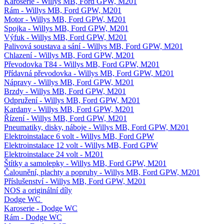
Karoserie - Willys MB, Ford GPW, M201
Rám - Willys MB, Ford GPW, M201
Motor - Willys MB, Ford GPW, M201
Spojka - Willys MB, Ford GPW, M201
Výfuk - Willys MB, Ford GPW, M201
Palivová soustava a sání - Willys MB, Ford GPW, M201
Chlazení - Willys MB, Ford GPW, M201
Převodovka T84 - Willys MB, Ford GPW, M201
Přídavná převodovka - Willys MB, Ford GPW, M201
Nápravy - Willys MB, Ford GPW, M201
Brzdy - Willys MB, Ford GPW, M201
Odpružení - Willys MB, Ford GPW, M201
Kardany - Willys MB, Ford GPW, M201
Řízení - Willys MB, Ford GPW, M201
Pneumatiky, disky, náboje - Willys MB, Ford GPW, M201
Elektroinstalace 6 volt - Willys MB, Ford GPW
Elektroinstalace 12 volt - Willys MB, Ford GPW
Elektroinstalace 24 volt - M201
Štítky a samolepky - Willys MB, Ford GPW, M201
Čalounění, plachty a popruhy - Willys MB, Ford GPW, M201
Příslušenství - Willys MB, Ford GPW, M201
NOS a originální díly
Dodge WC
Karoserie - Dodge WC
Rám - Dodge WC