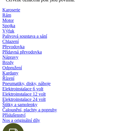
Karoserie
Rám
Motor
Spojka
Výfuk
Palivová soustava a sání
Chlazení
Převodovka
Přídavná převodovka
Nápravy
Brzdy
Odpružení
Kardany
Řízení
Pneumatiky, disky, náboje
Elektroinstalace 6 volt
Elektroinstalace 12 volt
Elektroinstalace 24 volt
Štítky a samolepky
Čalounění, plachty a popruhy
Příslušenství
Nos a originální díly