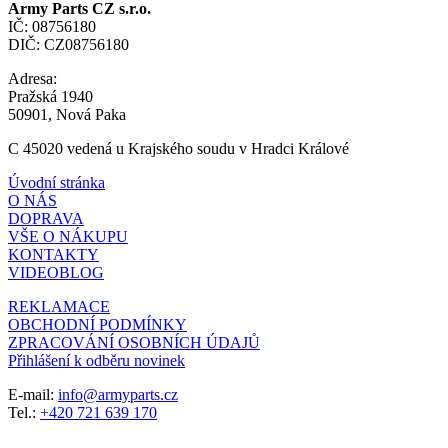
Army Parts CZ s.r.o.
IČ: 08756180
DIČ: CZ08756180
Adresa:
Pražská 1940
50901, Nová Paka
C 45020 vedená u Krajského soudu v Hradci Králové
Úvodní stránka
O NÁS
DOPRAVA
VŠE O NÁKUPU
KONTAKTY
VIDEOBLOG
REKLAMACE
OBCHODNÍ PODMÍNKY
ZPRACOVÁNÍ OSOBNÍCH ÚDAJŮ
Přihlášení k odběru novinek
E-mail:
info@armyparts.cz
Tel.:
+420 721 639 170