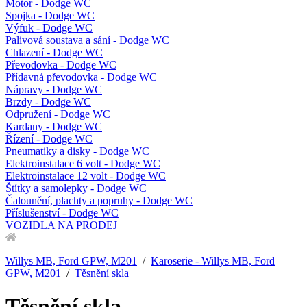
Motor - Dodge WC
Spojka - Dodge WC
Výfuk - Dodge WC
Palivová soustava a sání - Dodge WC
Chlazení - Dodge WC
Převodovka - Dodge WC
Přídavná převodovka - Dodge WC
Nápravy - Dodge WC
Brzdy - Dodge WC
Odpružení - Dodge WC
Kardany - Dodge WC
Řízení - Dodge WC
Pneumatiky a disky - Dodge WC
Elektroinstalace 6 volt - Dodge WC
Elektroinstalace 12 volt - Dodge WC
Štítky a samolepky - Dodge WC
Čalounění, plachty a popruhy - Dodge WC
Příslušenství - Dodge WC
VOZIDLA NA PRODEJ
Willys MB, Ford GPW, M201
/
Karoserie - Willys MB, Ford
GPW, M201
/
Těsnění skla
Těsnění skla