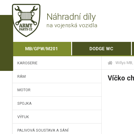
Náhradní díly
na vojenská vozidla
MB/GPW/M201
DODGE WC
Willys MB
KAROSERIE
RÁM
Víčko ch
MOTOR
SPOJKA
VÝFUK
PALIVOVÁ SOUSTAVA A SÁNÍ