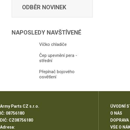
ODBĚR NOVINEK
NAPOSLEDY NAVŠTÍVENÉ
Víčko chladiče
Čep upevnění pera -
střední
Přepínač bojového
osvětlení
Army Parts CZ s.r.o.
ÚVODNÍ 
IČ: 08756180
O NÁS
DIČ: CZ08756180
DOPRAVA
Adresa:
VŠE O NÁ