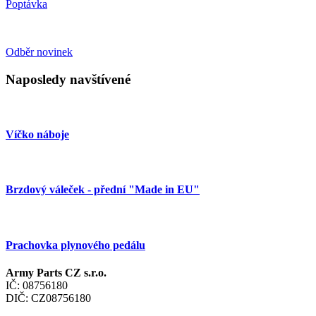
Poptávka
Odběr novinek
Naposledy navštívené
Víčko náboje
Brzdový váleček - přední "Made in EU"
Prachovka plynového pedálu
Army Parts CZ s.r.o.
IČ: 08756180
DIČ: CZ08756180