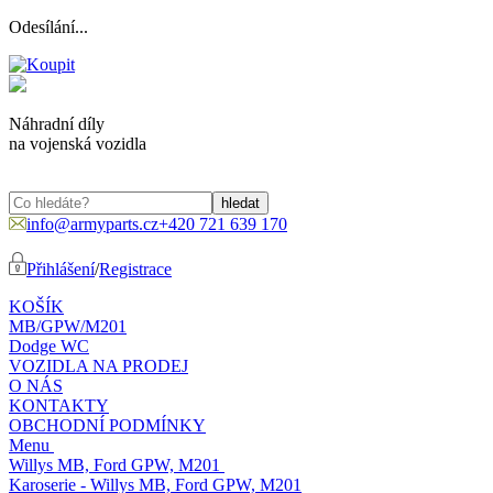
Odesílání...
Náhradní díly
na vojenská vozidla
info@armyparts.cz
+420 721 639 170
Přihlášení
/
Registrace
KOŠÍK
MB/GPW/M201
Dodge WC
VOZIDLA NA PRODEJ
O NÁS
KONTAKTY
OBCHODNÍ PODMÍNKY
Menu
Willys MB, Ford GPW, M201
Karoserie - Willys MB, Ford GPW, M201