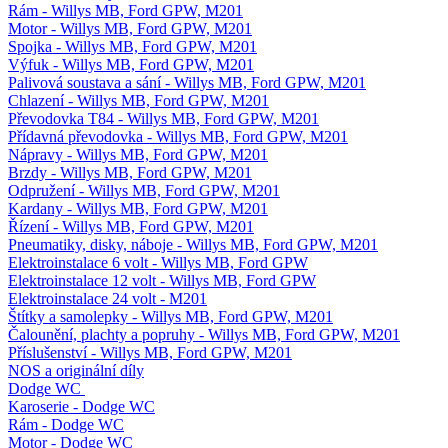
Rám - Willys MB, Ford GPW, M201
Motor - Willys MB, Ford GPW, M201
Spojka - Willys MB, Ford GPW, M201
Výfuk - Willys MB, Ford GPW, M201
Palivová soustava a sání - Willys MB, Ford GPW, M201
Chlazení - Willys MB, Ford GPW, M201
Převodovka T84 - Willys MB, Ford GPW, M201
Přídavná převodovka - Willys MB, Ford GPW, M201
Nápravy - Willys MB, Ford GPW, M201
Brzdy - Willys MB, Ford GPW, M201
Odpružení - Willys MB, Ford GPW, M201
Kardany - Willys MB, Ford GPW, M201
Řízení - Willys MB, Ford GPW, M201
Pneumatiky, disky, náboje - Willys MB, Ford GPW, M201
Elektroinstalace 6 volt - Willys MB, Ford GPW
Elektroinstalace 12 volt - Willys MB, Ford GPW
Elektroinstalace 24 volt - M201
Štítky a samolepky - Willys MB, Ford GPW, M201
Čalounění, plachty a popruhy - Willys MB, Ford GPW, M201
Příslušenství - Willys MB, Ford GPW, M201
NOS a originální díly
Dodge WC
Karoserie - Dodge WC
Rám - Dodge WC
Motor - Dodge WC