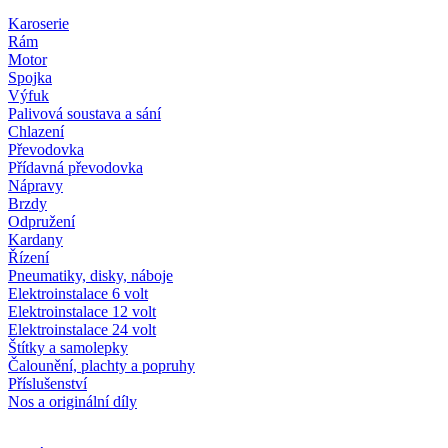
Karoserie
Rám
Motor
Spojka
Výfuk
Palivová soustava a sání
Chlazení
Převodovka
Přídavná převodovka
Nápravy
Brzdy
Odpružení
Kardany
Řízení
Pneumatiky, disky, náboje
Elektroinstalace 6 volt
Elektroinstalace 12 volt
Elektroinstalace 24 volt
Štítky a samolepky
Čalounění, plachty a popruhy
Příslušenství
Nos a originální díly