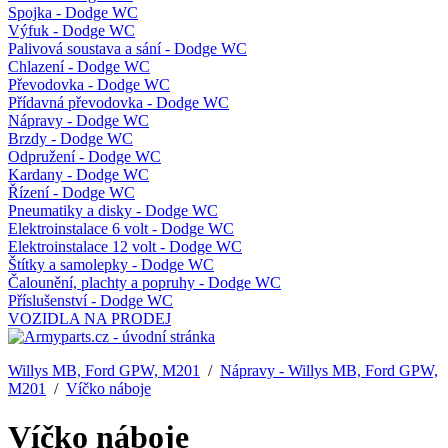
Spojka - Dodge WC
Výfuk - Dodge WC
Palivová soustava a sání - Dodge WC
Chlazení - Dodge WC
Převodovka - Dodge WC
Přídavná převodovka - Dodge WC
Nápravy - Dodge WC
Brzdy - Dodge WC
Odpružení - Dodge WC
Kardany - Dodge WC
Řízení - Dodge WC
Pneumatiky a disky - Dodge WC
Elektroinstalace 6 volt - Dodge WC
Elektroinstalace 12 volt - Dodge WC
Štítky a samolepky - Dodge WC
Čalounění, plachty a popruhy - Dodge WC
Příslušenství - Dodge WC
VOZIDLA NA PRODEJ
Willys MB, Ford GPW, M201
/
Nápravy - Willys MB, Ford GPW,
M201
/
Víčko náboje
Víčko náboje