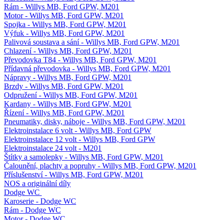
Rám - Willys MB, Ford GPW, M201
Motor - Willys MB, Ford GPW, M201
Spojka - Willys MB, Ford GPW, M201
Výfuk - Willys MB, Ford GPW, M201
Palivová soustava a sání - Willys MB, Ford GPW, M201
Chlazení - Willys MB, Ford GPW, M201
Převodovka T84 - Willys MB, Ford GPW, M201
Přídavná převodovka - Willys MB, Ford GPW, M201
Nápravy - Willys MB, Ford GPW, M201
Brzdy - Willys MB, Ford GPW, M201
Odpružení - Willys MB, Ford GPW, M201
Kardany - Willys MB, Ford GPW, M201
Řízení - Willys MB, Ford GPW, M201
Pneumatiky, disky, náboje - Willys MB, Ford GPW, M201
Elektroinstalace 6 volt - Willys MB, Ford GPW
Elektroinstalace 12 volt - Willys MB, Ford GPW
Elektroinstalace 24 volt - M201
Štítky a samolepky - Willys MB, Ford GPW, M201
Čalounění, plachty a popruhy - Willys MB, Ford GPW, M201
Příslušenství - Willys MB, Ford GPW, M201
NOS a originální díly
Dodge WC
Karoserie - Dodge WC
Rám - Dodge WC
Motor - Dodge WC