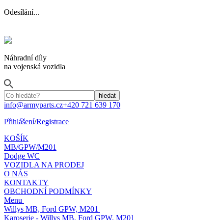
Odesílání...
Náhradní díly
na vojenská vozidla
info@armyparts.cz
+420 721 639 170
Přihlášení
/
Registrace
KOŠÍK
MB/GPW/M201
Dodge WC
VOZIDLA NA PRODEJ
O NÁS
KONTAKTY
OBCHODNÍ PODMÍNKY
Menu
Willys MB, Ford GPW, M201
Karoserie - Willys MB, Ford GPW, M201