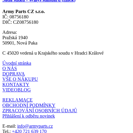
Army Parts CZ s.r.o.
IČ: 08756180
DIČ: CZ08756180
Adresa:
Pražská 1940
50901, Nová Paka
C 45020 vedená u Krajského soudu v Hradci Králové
Úvodní stránka
O NÁS
DOPRAVA
VŠE O NÁKUPU
KONTAKTY
VIDEOBLOG
REKLAMACE
OBCHODNÍ PODMÍNKY
ZPRACOVÁNÍ OSOBNÍCH ÚDAJŮ
Přihlášení k odběru novinek
E-mail:
info@armyparts.cz
Tel.:
+420 721 639 170