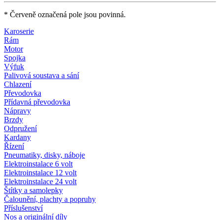
* Červeně označená pole jsou povinná.
Karoserie
Rám
Motor
Spojka
Výfuk
Palivová soustava a sání
Chlazení
Převodovka
Přídavná převodovka
Nápravy
Brzdy
Odpružení
Kardany
Řízení
Pneumatiky, disky, náboje
Elektroinstalace 6 volt
Elektroinstalace 12 volt
Elektroinstalace 24 volt
Štítky a samolepky
Čalounění, plachty a popruhy
Příslušenství
Nos a originální díly