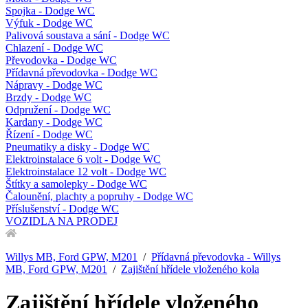
Spojka - Dodge WC
Výfuk - Dodge WC
Palivová soustava a sání - Dodge WC
Chlazení - Dodge WC
Převodovka - Dodge WC
Přídavná převodovka - Dodge WC
Nápravy - Dodge WC
Brzdy - Dodge WC
Odpružení - Dodge WC
Kardany - Dodge WC
Řízení - Dodge WC
Pneumatiky a disky - Dodge WC
Elektroinstalace 6 volt - Dodge WC
Elektroinstalace 12 volt - Dodge WC
Štítky a samolepky - Dodge WC
Čalounění, plachty a popruhy - Dodge WC
Příslušenství - Dodge WC
VOZIDLA NA PRODEJ
Willys MB, Ford GPW, M201
/
Přídavná převodovka - Willys
MB, Ford GPW, M201
/
Zajištění hřídele vloženého kola
Zajištění hřídele vloženého