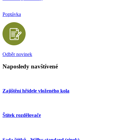
Poptávka
Odběr novinek
Naposledy navštívené
Zajištění hřídele vloženého kola
Štítek rozdělovače
Sada štítků - Willys standard (zinek)