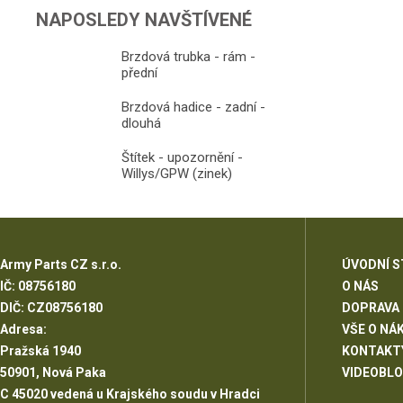
NAPOSLEDY NAVŠTÍVENÉ
Brzdová trubka - rám -
přední
Brzdová hadice - zadní -
dlouhá
Štítek - upozornění -
Willys/GPW (zinek)
Army Parts CZ s.r.o.
ÚVODNÍ 
IČ: 08756180
O NÁS
DIČ: CZ08756180
DOPRAVA
Adresa:
VŠE O NÁ
Pražská 1940
KONTAKT
50901, Nová Paka
VIDEOBL
C 45020 vedená u Krajského soudu v Hradci