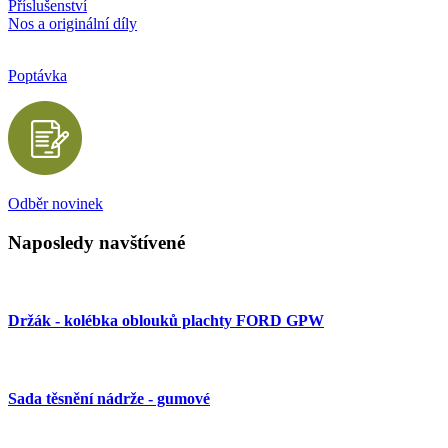
Příslušenství
Nos a originální díly
Poptávka
Odběr novinek
Naposledy navštívené
Držák - kolébka oblouků plachty FORD GPW
Sada těsnění nádrže - gumové