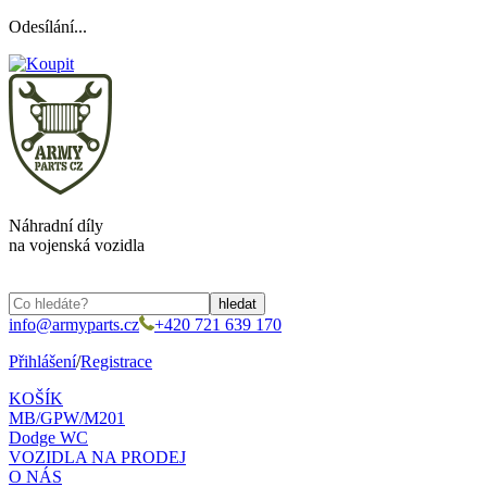
Odesílání...
Náhradní díly
na vojenská vozidla
info@armyparts.cz
+420 721 639 170
Přihlášení
/
Registrace
KOŠÍK
MB/GPW/M201
Dodge WC
VOZIDLA NA PRODEJ
O NÁS