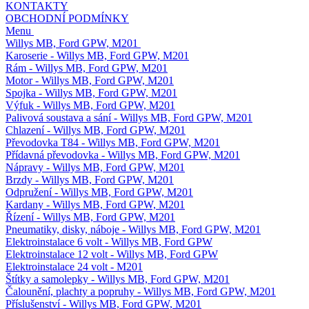
KONTAKTY
OBCHODNÍ PODMÍNKY
Menu
Willys MB, Ford GPW, M201
Karoserie - Willys MB, Ford GPW, M201
Rám - Willys MB, Ford GPW, M201
Motor - Willys MB, Ford GPW, M201
Spojka - Willys MB, Ford GPW, M201
Výfuk - Willys MB, Ford GPW, M201
Palivová soustava a sání - Willys MB, Ford GPW, M201
Chlazení - Willys MB, Ford GPW, M201
Převodovka T84 - Willys MB, Ford GPW, M201
Přídavná převodovka - Willys MB, Ford GPW, M201
Nápravy - Willys MB, Ford GPW, M201
Brzdy - Willys MB, Ford GPW, M201
Odpružení - Willys MB, Ford GPW, M201
Kardany - Willys MB, Ford GPW, M201
Řízení - Willys MB, Ford GPW, M201
Pneumatiky, disky, náboje - Willys MB, Ford GPW, M201
Elektroinstalace 6 volt - Willys MB, Ford GPW
Elektroinstalace 12 volt - Willys MB, Ford GPW
Elektroinstalace 24 volt - M201
Štítky a samolepky - Willys MB, Ford GPW, M201
Čalounění, plachty a popruhy - Willys MB, Ford GPW, M201
Příslušenství - Willys MB, Ford GPW, M201