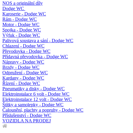
NOS a originální díly
Dodge WC
Karoserie - Dodge WC
Rám - Dodge WC
Motor - Dodge WC
Spojka - Dodge WC
Výfuk - Dodge WC
Palivová soustava a sání - Dodge WC
Chlazení - Dodge WC
Převodovka - Dodge WC
Přídavná převodovka - Dodge WC
Nápravy - Dodge WC
Brzdy - Dodge WC
Odpružení - Dodge WC
Kardany - Dodge WC
Řízení - Dodge WC
Pneumatiky a disky - Dodge WC
Elektroinstalace 6 volt - Dodge WC
Elektroinstalace 12 volt - Dodge WC
Štítky a samolepky - Dodge WC
Čalounění, plachty a popruhy - Dodge WC
Příslušenství - Dodge WC
VOZIDLA NA PRODEJ