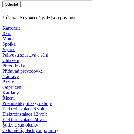
* Červeně označená pole jsou povinná.
Karoserie
Rám
Motor
Spojka
Výfuk
Palivová soustava a sání
Chlazení
Převodovka
Přídavná převodovka
Nápravy
Brzdy
Odpružení
Kardany
Řízení
Pneumatiky, disky, náboje
Elektroinstalace 6 volt
Elektroinstalace 12 volt
Elektroinstalace 24 volt
Štítky a samolepky
Čalounění, plachty a popruhy