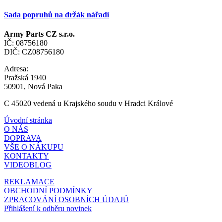
Sada popruhů na držák nářadí
Army Parts CZ s.r.o.
IČ: 08756180
DIČ: CZ08756180
Adresa:
Pražská 1940
50901, Nová Paka
C 45020 vedená u Krajského soudu v Hradci Králové
Úvodní stránka
O NÁS
DOPRAVA
VŠE O NÁKUPU
KONTAKTY
VIDEOBLOG
REKLAMACE
OBCHODNÍ PODMÍNKY
ZPRACOVÁNÍ OSOBNÍCH ÚDAJŮ
Přihlášení k odběru novinek