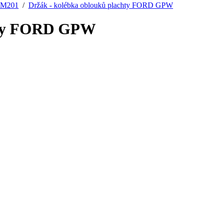
, M201
/
Držák - kolébka oblouků plachty FORD GPW
chty FORD GPW