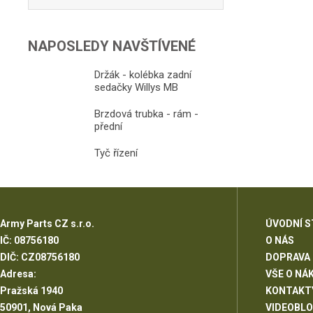
NAPOSLEDY NAVŠTÍVENÉ
Držák - kolébka zadní
sedačky Willys MB
Brzdová trubka - rám -
přední
Tyč řízení
Army Parts CZ s.r.o.
ÚVODNÍ 
IČ: 08756180
O NÁS
DIČ: CZ08756180
DOPRAVA
Adresa:
VŠE O NÁ
Pražská 1940
KONTAKT
50901, Nová Paka
VIDEOBL