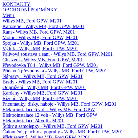
KONTAKTY
OBCHODNÍ PODMÍNKY
Menu
Willys MB, Ford GPW, M201
Karoserie - Willys MB, Ford GPW, M201
Rám - Willys MB, Ford GPW, M201
Motor - Willys MB, Ford GPW, M201
Spojka - Willys MB, Ford GPW, M201
Výfuk - Willys MB, Ford GPW, M201
Palivová soustava a sání - Willys MB, Ford GPW, M201
Chlazení - Willys MB, Ford GPW, M201
Převodovka T84 - Willys MB, Ford GPW, M201
Přídavná převodovka - Willys MB, Ford GPW, M201
Nápravy - Willys MB, Ford GPW, M201
Brzdy - Willys MB, Ford GPW, M201
Odpružení - Willys MB, Ford GPW, M201
Kardany - Willys MB, Ford GPW, M201
Řízení - Willys MB, Ford GPW, M201
Pneumatiky, disky, náboje - Willys MB, Ford GPW, M201
Elektroinstalace 6 volt - Willys MB, Ford GPW
Elektroinstalace 12 volt - Willys MB, Ford GPW
Elektroinstalace 24 volt - M201
Štítky a samolepky - Willys MB, Ford GPW, M201
Čalounění, plachty a popruhy - Willys MB, Ford GPW, M201
Příslušenství - Willys MB, Ford GPW, M201