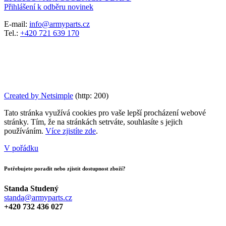
Přihlášení k odběru novinek
E-mail:
info@armyparts.cz
Tel.:
+420 721 639 170
Created by Netsimple
(http: 200)
Tato stránka využívá cookies pro vaše lepší procházení webové
stránky. Tím, že na stránkách setrváte, souhlasíte s jejich
používáním.
Více zjistíte zde
.
V pořádku
Potřebujete poradit nebo zjistit dostupnost zboží?
Standa Studený
standa@armyparts.cz
+420 732 436 027