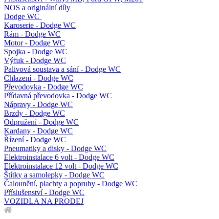
NOS a originální díly
Dodge WC
Karoserie - Dodge WC
Rám - Dodge WC
Motor - Dodge WC
Spojka - Dodge WC
Výfuk - Dodge WC
Palivová soustava a sání - Dodge WC
Chlazení - Dodge WC
Převodovka - Dodge WC
Přídavná převodovka - Dodge WC
Nápravy - Dodge WC
Brzdy - Dodge WC
Odpružení - Dodge WC
Kardany - Dodge WC
Řízení - Dodge WC
Pneumatiky a disky - Dodge WC
Elektroinstalace 6 volt - Dodge WC
Elektroinstalace 12 volt - Dodge WC
Štítky a samolepky - Dodge WC
Čalounění, plachty a popruhy - Dodge WC
Příslušenství - Dodge WC
VOZIDLA NA PRODEJ