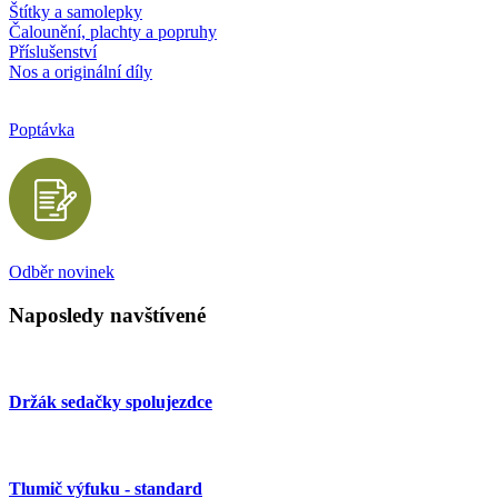
Štítky a samolepky
Čalounění, plachty a popruhy
Příslušenství
Nos a originální díly
Poptávka
Odběr novinek
Naposledy navštívené
Držák sedačky spolujezdce
Tlumič výfuku - standard