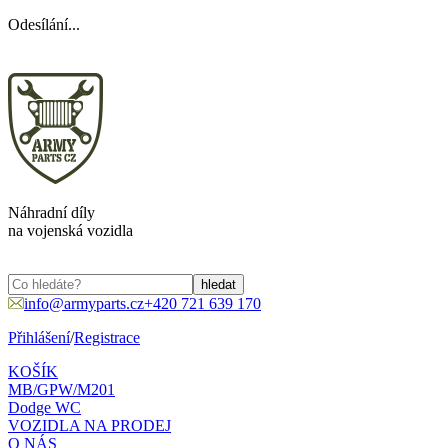
Odesílání...
Náhradní díly
na vojenská vozidla
info@armyparts.cz
+420 721 639 170
Přihlášení
/
Registrace
KOŠÍK
MB/GPW/M201
Dodge WC
VOZIDLA NA PRODEJ
O NÁS