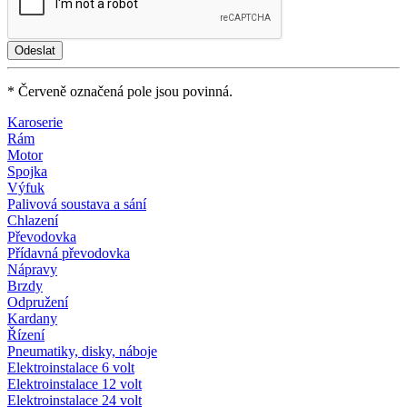
* Červeně označená pole jsou povinná.
Karoserie
Rám
Motor
Spojka
Výfuk
Palivová soustava a sání
Chlazení
Převodovka
Přídavná převodovka
Nápravy
Brzdy
Odpružení
Kardany
Řízení
Pneumatiky, disky, náboje
Elektroinstalace 6 volt
Elektroinstalace 12 volt
Elektroinstalace 24 volt