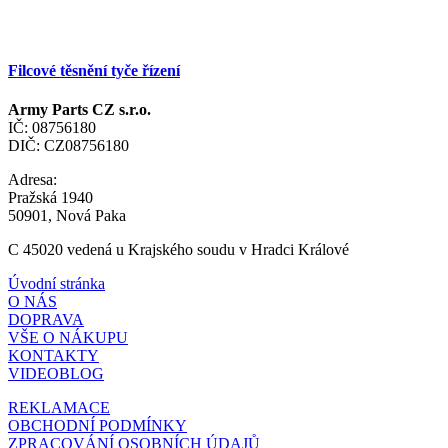
Filcové těsnění tyče řízení
Army Parts CZ s.r.o.
IČ: 08756180
DIČ: CZ08756180
Adresa:
Pražská 1940
50901, Nová Paka
C 45020 vedená u Krajského soudu v Hradci Králové
Úvodní stránka
O NÁS
DOPRAVA
VŠE O NÁKUPU
KONTAKTY
VIDEOBLOG
REKLAMACE
OBCHODNÍ PODMÍNKY
ZPRACOVÁNÍ OSOBNÍCH ÚDAJŮ