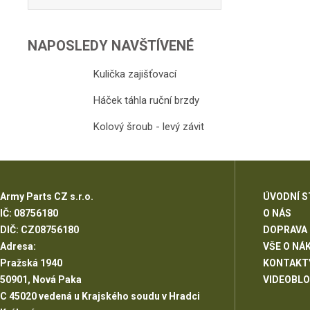
NAPOSLEDY NAVŠTÍVENÉ
Kulička zajišťovací
Háček táhla ruční brzdy
Kolový šroub - levý závit
Army Parts CZ s.r.o.
ÚVODNÍ 
IČ: 08756180
O NÁS
DIČ: CZ08756180
DOPRAVA
Adresa:
VŠE O NÁ
Pražská 1940
KONTAKT
50901, Nová Paka
VIDEOBL
C 45020 vedená u Krajského soudu v Hradci