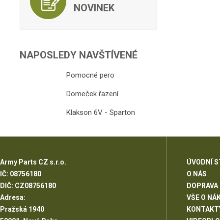
NOVINEK
NAPOSLEDY NAVŠTÍVENÉ
Pomocné pero
Domeček řazení
Klakson 6V - Sparton
Army Parts CZ s.r.o.
ÚVODNÍ 
IČ: 08756180
O NÁS
DIČ: CZ08756180
DOPRAVA
Adresa:
VŠE O NÁ
Pražská 1940
KONTAKT