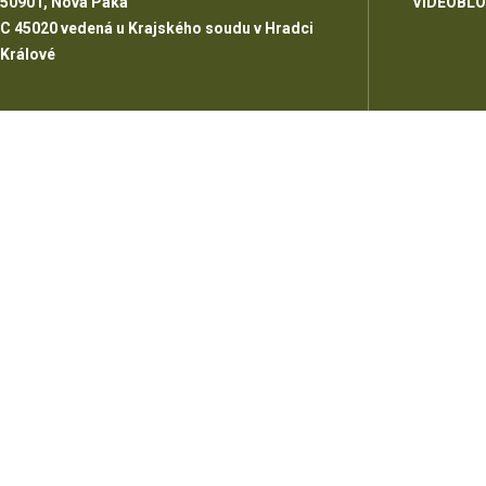
50901, Nová Paka
VIDEOBL
C 45020 vedená u Krajského soudu v Hradci
Králové