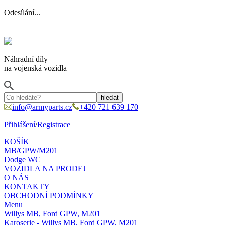
Odesílání...
Náhradní díly
na vojenská vozidla
info@armyparts.cz
+420 721 639 170
Přihlášení
/
Registrace
KOŠÍK
MB/GPW/M201
Dodge WC
VOZIDLA NA PRODEJ
O NÁS
KONTAKTY
OBCHODNÍ PODMÍNKY
Menu
Willys MB, Ford GPW, M201
Karoserie - Willys MB, Ford GPW, M201