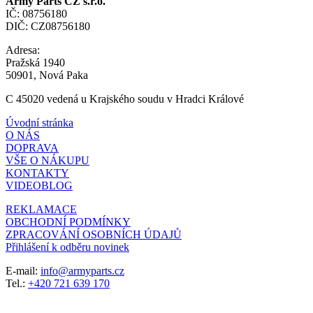
Army Parts CZ s.r.o.
IČ: 08756180
DIČ: CZ08756180
Adresa:
Pražská 1940
50901, Nová Paka
C 45020 vedená u Krajského soudu v Hradci Králové
Úvodní stránka
O NÁS
DOPRAVA
VŠE O NÁKUPU
KONTAKTY
VIDEOBLOG
REKLAMACE
OBCHODNÍ PODMÍNKY
ZPRACOVÁNÍ OSOBNÍCH ÚDAJŮ
Přihlášení k odběru novinek
E-mail:
info@armyparts.cz
Tel.:
+420 721 639 170