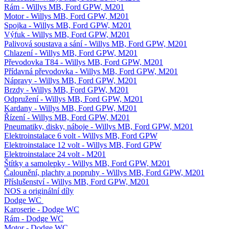
Rám - Willys MB, Ford GPW, M201
Motor - Willys MB, Ford GPW, M201
Spojka - Willys MB, Ford GPW, M201
Výfuk - Willys MB, Ford GPW, M201
Palivová soustava a sání - Willys MB, Ford GPW, M201
Chlazení - Willys MB, Ford GPW, M201
Převodovka T84 - Willys MB, Ford GPW, M201
Přídavná převodovka - Willys MB, Ford GPW, M201
Nápravy - Willys MB, Ford GPW, M201
Brzdy - Willys MB, Ford GPW, M201
Odpružení - Willys MB, Ford GPW, M201
Kardany - Willys MB, Ford GPW, M201
Řízení - Willys MB, Ford GPW, M201
Pneumatiky, disky, náboje - Willys MB, Ford GPW, M201
Elektroinstalace 6 volt - Willys MB, Ford GPW
Elektroinstalace 12 volt - Willys MB, Ford GPW
Elektroinstalace 24 volt - M201
Štítky a samolepky - Willys MB, Ford GPW, M201
Čalounění, plachty a popruhy - Willys MB, Ford GPW, M201
Příslušenství - Willys MB, Ford GPW, M201
NOS a originální díly
Dodge WC
Karoserie - Dodge WC
Rám - Dodge WC
Motor - Dodge WC