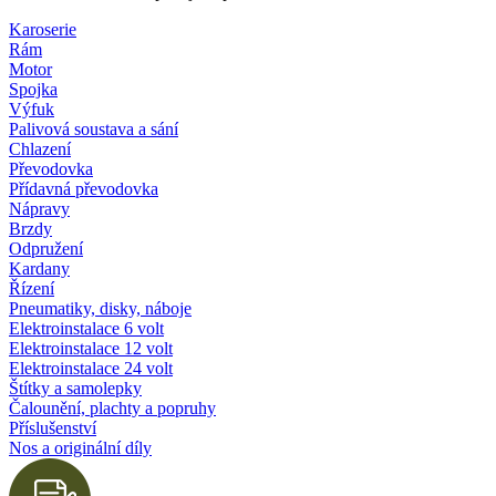
Karoserie
Rám
Motor
Spojka
Výfuk
Palivová soustava a sání
Chlazení
Převodovka
Přídavná převodovka
Nápravy
Brzdy
Odpružení
Kardany
Řízení
Pneumatiky, disky, náboje
Elektroinstalace 6 volt
Elektroinstalace 12 volt
Elektroinstalace 24 volt
Štítky a samolepky
Čalounění, plachty a popruhy
Příslušenství
Nos a originální díly