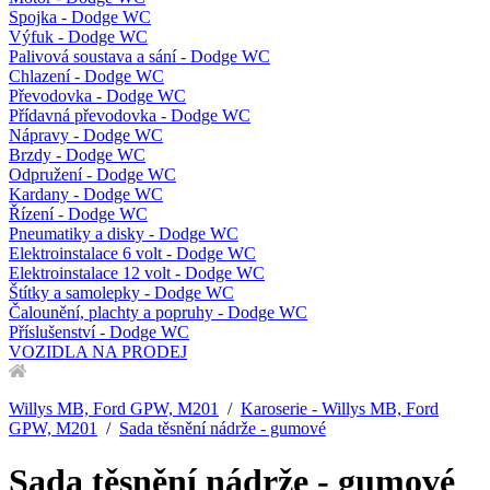
Spojka - Dodge WC
Výfuk - Dodge WC
Palivová soustava a sání - Dodge WC
Chlazení - Dodge WC
Převodovka - Dodge WC
Přídavná převodovka - Dodge WC
Nápravy - Dodge WC
Brzdy - Dodge WC
Odpružení - Dodge WC
Kardany - Dodge WC
Řízení - Dodge WC
Pneumatiky a disky - Dodge WC
Elektroinstalace 6 volt - Dodge WC
Elektroinstalace 12 volt - Dodge WC
Štítky a samolepky - Dodge WC
Čalounění, plachty a popruhy - Dodge WC
Příslušenství - Dodge WC
VOZIDLA NA PRODEJ
Willys MB, Ford GPW, M201
/
Karoserie - Willys MB, Ford
GPW, M201
/
Sada těsnění nádrže - gumové
Sada těsnění nádrže - gumové